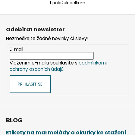
č
1
položek celkem
O
u
v
j
Z
l
e
á
á
m
Odebírat newsletter
d
p
e
a
Nezmeškejte žádné novinky či slevy!
a
c
t
E-mail
í
ETIKETY
í
SAMOLEPICÍ
p
70X37
Vložením e-mailu souhlasíte s
podmínkami
r
MM
ochrany osobních údajů
v
POTISK
240
k
KS
PŘIHLÁSIT SE
y
99
v
Kč
ý
p
i
s
BLOG
u
Etikety na marmelády a okurky ke stažení