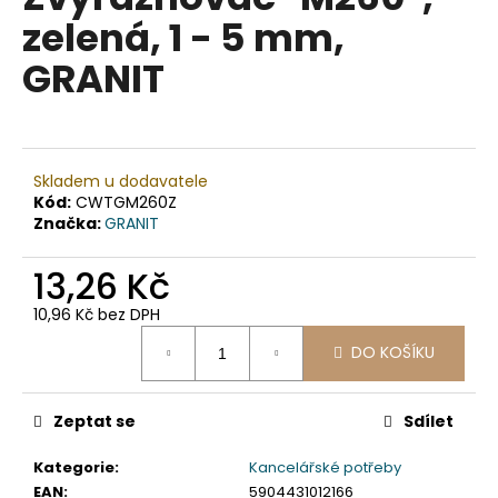
je
a
zelená, 1 - 5 mm,
0,0
z
j
GRANIT
5
í
hvězdiček.
t
?
Skladem u dodavatele
Kód:
CWTGM260Z
Značka:
GRANIT
HLEDAT
13,26 Kč
10,96 Kč bez DPH
Měrná
D
DO KOŠÍKU
cena:
o
p
Zeptat se
Sdílet
o
r
Kategorie
:
Kancelářské potřeby
u
EAN
:
5904431012166