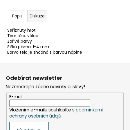
č
u
j
Popis
Diskuze
e
m
Seříznutý hrot
e
Tvar těla: válec
Zářivé barvy
Šířka písma: 1-4 mm
KELÍMEK
Barva těla je shodná s barvou náplně
(RPET)
ČIRÝ
Ø95MM
Z
0,3L
á
[50
Odebírat newsletter
KS]
p
Nezmeškejte žádné novinky či slevy!
98
a
Kč
t
E-mail
í
Vložením e-mailu souhlasíte s
podmínkami
ochrany osobních údajů