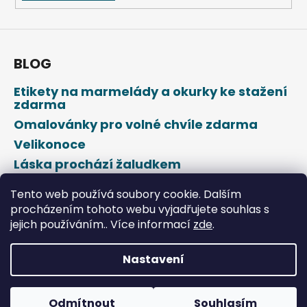
BLOG
Etikety na marmelády a okurky ke stažení
zdarma
Omalovánky pro volné chvíle zdarma
Velikonoce
Láska prochází žaludkem
Den svatého Valentýna
Tento web používá soubory cookie. Dalším
procházením tohoto webu vyjadřujete souhlas s
jejich používáním.. Více informací
zde
.
Nastavení
Vytvořil Shoptet
Odmítnout
Souhlasím
Copyright 2026
DROPAP
. Všechna práva vyhrazena.