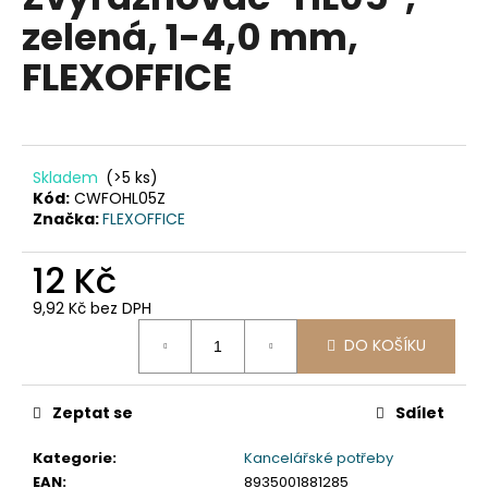
je
a
zelená, 1-4,0 mm,
0,0
z
j
FLEXOFFICE
5
í
hvězdiček.
t
?
Skladem
(>5 ks)
Kód:
CWFOHL05Z
Značka:
FLEXOFFICE
HLEDAT
12 Kč
9,92 Kč bez DPH
Měrná
D
DO KOŠÍKU
cena:
o
p
Zeptat se
Sdílet
o
r
Kategorie
:
Kancelářské potřeby
u
EAN
:
8935001881285