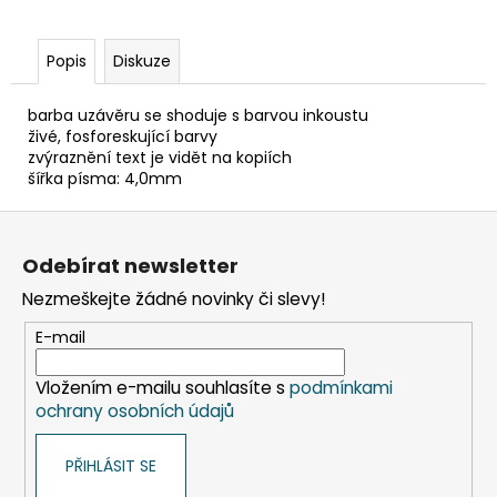
č
u
j
Popis
Diskuze
e
m
barba uzávěru se shoduje s barvou inkoustu
e
živé, fosforeskující barvy
zvýraznění text je vidět na kopiích
šířka písma: 4,0mm
SLÁMKA
(BIO-
Z
KOMPOZIT)
ČERNÁ
á
Odebírat newsletter
`JUMBO`
p
Ø8MM
Nezmeškejte žádné novinky či slevy!
X
a
14CM
t
E-mail
[100
KS]
í
Vložením e-mailu souhlasíte s
podmínkami
108
Kč
ochrany osobních údajů
PŘIHLÁSIT SE