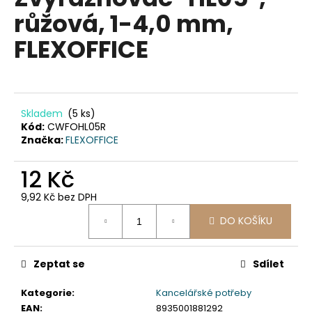
je
a
růžová, 1-4,0 mm,
0,0
z
j
FLEXOFFICE
5
í
hvězdiček.
t
?
Skladem
(5 ks)
Kód:
CWFOHL05R
Značka:
FLEXOFFICE
HLEDAT
12 Kč
9,92 Kč bez DPH
Měrná
D
DO KOŠÍKU
cena:
o
p
Zeptat se
Sdílet
o
r
Kategorie
:
Kancelářské potřeby
u
EAN
:
8935001881292