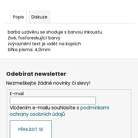
č
u
j
Popis
Diskuze
e
m
barba uzávěru se shoduje s barvou inkoustu
e
živé, fosforeskující barvy
zvýraznění text je vidět na kopiích
šířka písma: 4,0mm
SLÁMKA
(BIO-
Z
KOMPOZIT)
ČERNÁ
á
Odebírat newsletter
`JUMBO`
p
Ø8MM
Nezmeškejte žádné novinky či slevy!
X
a
14CM
t
E-mail
[100
KS]
í
Vložením e-mailu souhlasíte s
podmínkami
108
Kč
ochrany osobních údajů
PŘIHLÁSIT SE