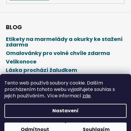
BLOG
Etikety na marmelády a okurky ke stažení
zdarma
Omalovánky pro volné chvíle zdarma
Velikonoce
Láska prochází žaludkem
Den svatého Valentýna
Tento web používá soubory cookie. Dalším
procházením tohoto webu vyjadřujete souhlas s
jejich používáním.. Více informací
zde
.
Nastavení
Vytvořil Shoptet
Odmítnout
Souhlasím
Copyright 2026
DROPAP
. Všechna práva vyhrazena.