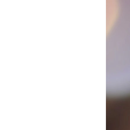
PICÍ 70X37 MM POTISK