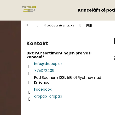
K
Přejít
na
o
Kancelářské pot
obsah
Zpět
Zpět
š
do
do
í
Domů
Prodávané značky
PUR
k
obchodu
obchodu
P
o
Kontakt
s
t
DROPAP sortiment nejen pro Vaši
kancelář
r
info
@
dropap.cz
a
775372409
n
Pod Budínem 1221, 516 01 Rychnov nad
n
Kněžnou
í
Facebook
p
dropap_dropap
a
n
e
Přeskočit