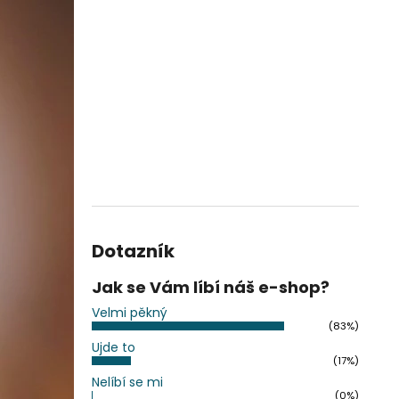
Dotazník
Jak se Vám líbí náš e-shop?
Velmi pěkný
(83%)
Ujde to
(17%)
Nelíbí se mi
(0%)