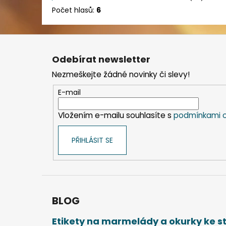
Počet hlasů:
6
Z
á
Odebírat newsletter
p
Nezmeškejte žádné novinky či slevy!
a
t
E-mail
í
Vložením e-mailu souhlasíte s
podmínkami o
PŘIHLÁSIT SE
BLOG
Etikety na marmelády a okurky ke 