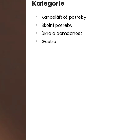
DAHLE LAMINÁTOR 70103, A3, 2 VÁLCE
kategorie
Kategorie
l
1 990 Kč
Původně:
2 667 Kč
Kancelářské potřeby
Školní potřeby
Úklid a domácnost
Gastro