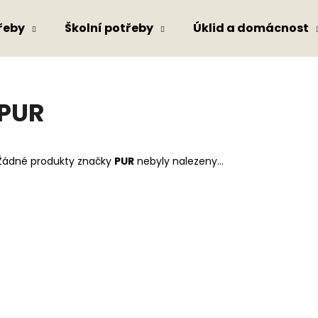
řeby
Školní potřeby
Úklid a domácnost
Co potřebujete najít?
PUR
HLEDAT
Žádné produkty značky
PUR
nebyly nalezeny...
Doporučujeme