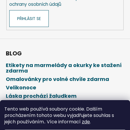
r
č
ochrany osobních údajů
v
u
k
j
PŘIHLÁSIT SE
y
e
v
m
ý
e
p
i
KELÍMEK
s
BLOG
(RPET)
u
ČIRÝ
Ø95MM
Etikety na marmelády a okurky ke stažení
0,3L
zdarma
[50
Omalovánky pro volné chvíle zdarma
KS]
98
Velikonoce
Kč
Láska prochází žaludkem
Den svatého Valentýna
Tento web používá soubory cookie. Dalším
procházením tohoto webu vyjadřujete souhlas s
jejich používáním.. Více informací
zde
.