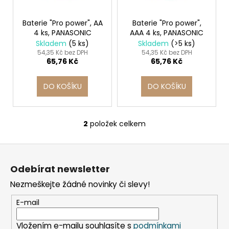
d
r
a
u
o
j
Baterie "Pro power", AA
Baterie "Pro power",
k
4 ks, PANASONIC
AAA 4 ks, PANASONIC
d
í
Skladem
(5 ks)
Skladem
(>5 ks)
t
u
t
54,35 Kč bez DPH
54,35 Kč bez DPH
ů
65,76 Kč
65,76 Kč
k
?
t
DO KOŠÍKU
DO KOŠÍKU
ů
HLEDAT
2
položek celkem
O
v
Z
l
á
á
D
Odebírat newsletter
d
o
p
a
p
Nezmeškejte žádné novinky či slevy!
a
c
o
t
E-mail
í
r
í
p
u
Vložením e-mailu souhlasíte s
podmínkami