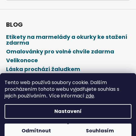
a
j
í
BLOG
t
Etikety na marmelády a okurky ke stažení
?
zdarma
Omalovánky pro volné chvíle zdarma
Velikonoce
Láska prochází žaludkem
HLEDAT
Den svatého Valentýna
Tento web používá soubory cookie. Dalším
procházením tohoto webu vyjadřujete souhlas s
jejich používáním.. Více informací
zde
.
D
o
p
Nastavení
o
Vytvořil Shoptet
r
u
Odmítnout
Souhlasím
Copyright 2026
DROPAP
. Všechna práva vyhrazena.