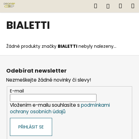
K
Přejít
Hledat
Náku
M
Přihlášen
na
o
obsah
Zpět
Zpět
košík
š
BIALETTI
í
C
k
o
Žádné produkty značky
BIALETTI
nebyly nalezeny...
p
o
Z
t
á
Odebírat newsletter
ř
p
Nezmeškejte žádné novinky či slevy!
e
a
b
t
E-mail
u
í
j
Vložením e-mailu souhlasíte s
podmínkami
ochrany osobních údajů
e
t
PŘIHLÁSIT SE
e
n