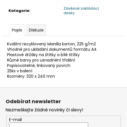
č
u
Závěsné zakládací
Kategorie
:
j
desky
e
m
Popis
Diskuze
e
Kvalitní recyklovaný Manilla karton, 225 g/m2
VÍČKO
Vhodné pro ukládání dokumentů formátu A4
VYPOUKLÉ
Plastové držáky na štítky a bílé štítky
(RPET)
Různé barvy pro usnadnění třídění
S
Popisovatelné, linkovaný povrch
OTVOREM
25ks v balení
PRŮHLEDNÉ
Rozměry: 320 x 240 mm
Ø95MM
[50
KS]
Z
48
á
Kč
Odebírat newsletter
p
Nezmeškejte žádné novinky či slevy!
a
t
E-mail