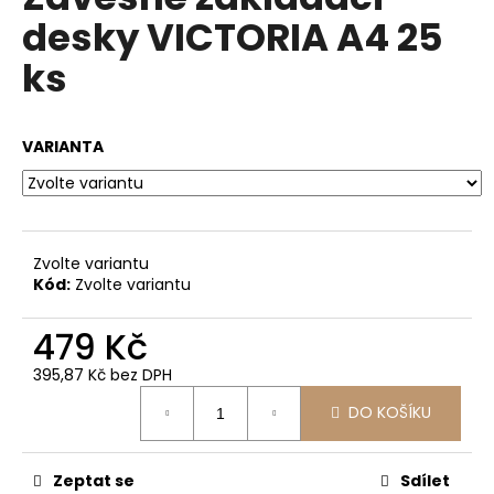
je
a
desky VICTORIA A4 25
0,0
z
j
ks
5
í
hvězdiček.
t
?
VARIANTA
HLEDAT
Zvolte variantu
Kód:
Zvolte variantu
479 Kč
D
o
395,87 Kč bez DPH
Měrná
p
DO KOŠÍKU
cena:
o
r
u
Zeptat se
Sdílet