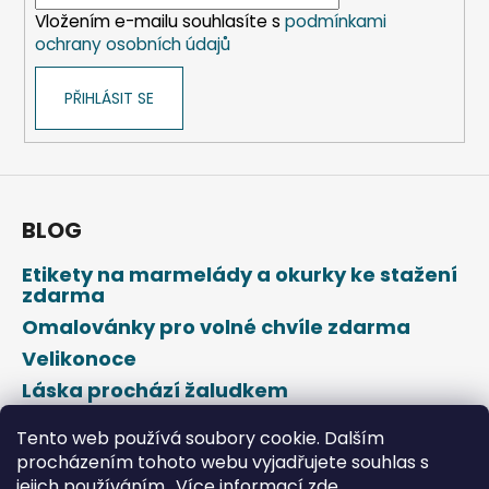
í
Vložením e-mailu souhlasíte s
podmínkami
ochrany osobních údajů
PŘIHLÁSIT SE
BLOG
Etikety na marmelády a okurky ke stažení
zdarma
Omalovánky pro volné chvíle zdarma
Velikonoce
Láska prochází žaludkem
Den svatého Valentýna
Tento web používá soubory cookie. Dalším
procházením tohoto webu vyjadřujete souhlas s
jejich používáním.. Více informací
zde
.