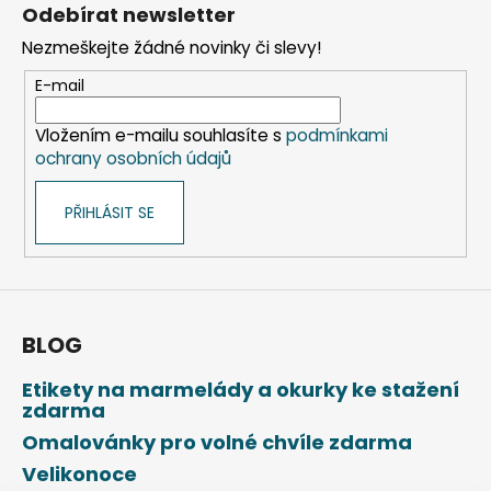
á
Odebírat newsletter
p
Nezmeškejte žádné novinky či slevy!
a
t
E-mail
í
Vložením e-mailu souhlasíte s
podmínkami
ochrany osobních údajů
PŘIHLÁSIT SE
BLOG
Etikety na marmelády a okurky ke stažení
zdarma
Omalovánky pro volné chvíle zdarma
Velikonoce