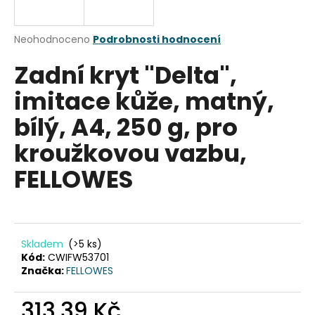
a
j
Průměrné
Neohodnoceno
Podrobnosti hodnocení
í
hodnocení
Zadní kryt "Delta",
produktu
t
je
?
imitace kůže, matný,
0,0
z
bílý, A4, 250 g, pro
5
hvězdiček.
kroužkovou vazbu,
HLEDAT
FELLOWES
D
o
Skladem
(>5 ks)
p
Kód:
CWIFW53701
o
Značka:
FELLOWES
r
u
313,39 Kč