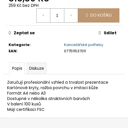
č
259 Kč bez DPH
u
Měrná
j
DO KOŠÍKU
cena:
e
m
e
Zeptat se
Sdílet
Kategorie
:
Kancelářské potřeby
ETIKETA,
EAN
:
077511537011
70X37
MM,
240
KS/
Popis
Diskuze
BAL.
59
Zaručují profesionální vzhled a trvalost prezentace
Kč
Kartónové kryty, ražba povrchu v imitaci kůže
Formát A4 nebo A3
Dostupné v několika atraktivních barvách
V balení 100 kusů
Mají certifikaci FSC
Z