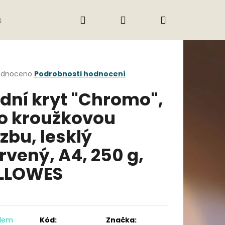
Hledat
Přihlášení
Nákupní
Gastro
Obchodní podmínky
Jak nak
košík
rné
odnoceno
Podrobnosti hodnocení
cení
dní kryt "Chromo",
ktu
o kroužkovou
zbu, lesklý
ček.
rvený, A4, 250 g,
LLOWES
Následující
adem
Kód:
Značka: