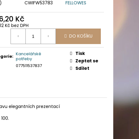
PICÍ 70X37 MM POTISK
)
CWIFW53783
FELLOWES
6,20 Kč
02 Kč bez DPH
ná
DO KOŠÍKU
:
Tisk
Kancelářské
gorie
:
potřeby
Zeptat se
077511537837
Sdílet
ravu elegantních prezentací
 100.