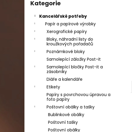
DAHLE LAMINÁTOR 70103, A3, 2 VÁLCE
kategorie
Kategorie
l
1 990 Kč
Původně:
2 667 Kč
Kancelářské potřeby
Papír a papírové výrobky
Xerografické papíry
Bloky, náhradní listy do
kroužkových pořadačů
Poznámkové bloky
Samolepící záložky Post-it
Samolepící bločky Post-it a
zásobníky
Diáře a kalendáře
Etikety
Papíry s povrchovou úpravou a
foto papíry
Poštovní obálky a tašky
Bublinkové obálky
Poštovní tašky
Poštovní obálky