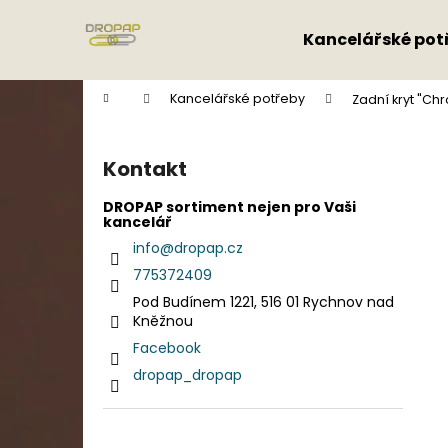
K
Přejít
na
o
Kancelářské pot
obsah
Zpět
Zpět
š
do
do
í
Domů
Kancelářské potřeby
Zadní kryt "Ch
k
obchodu
obchodu
P
o
Kontakt
s
t
DROPAP sortiment nejen pro Vaši
kancelář
r
info
@
dropap.cz
a
775372409
n
Pod Budínem 1221, 516 01 Rychnov nad
n
Kněžnou
í
Facebook
p
dropap_dropap
a
n
e
Přeskočit