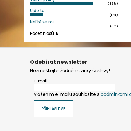
(83%)
Ujde to
(17%)
Nelíbí se mi
(0%)
Počet hlasů:
6
Z
á
Odebírat newsletter
p
Nezmeškejte žádné novinky či slevy!
a
t
E-mail
í
Vložením e-mailu souhlasíte s
podmínkami o
PŘIHLÁSIT SE