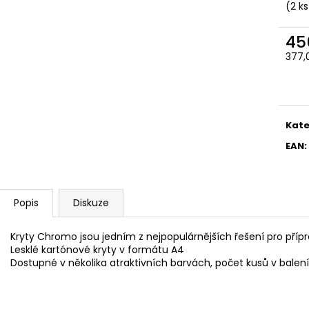
SADA SQUEEGEE ART VČETNĚ
ETIKETY SAMOLE
(2 ks
DĚTSKÝCH BAREV KIDS ART ARTISTS,
240 KS
KREUL
99 Kč
45
349 Kč
377,
Měr
cena
Kate
EAN
:
Popis
Diskuze
Kryty Chromo jsou jedním z nejpopulárnějších řešení pro příp
Lesklé kartónové kryty v formátu A4
Dostupné v několika atraktivních barvách, počet kusů v balení