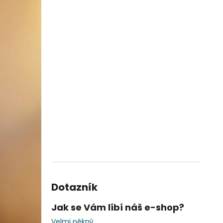
Dotazník
Jak se Vám líbí náš e-shop?
Velmi pěkný