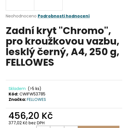
a
j
Průměrné
Neohodnoceno
Podrobnosti hodnocení
í
hodnocení
Zadní kryt "Chromo",
produktu
t
je
?
pro kroužkovou vazbu,
0,0
z
lesklý černý, A4, 250 g,
5
hvězdiček.
FELLOWES
HLEDAT
Skladem
(>5 ks)
D
Kód:
CWIFW53785
o
Značka:
FELLOWES
p
o
456,20 Kč
r
u
377,02 Kč bez DPH
Měrná