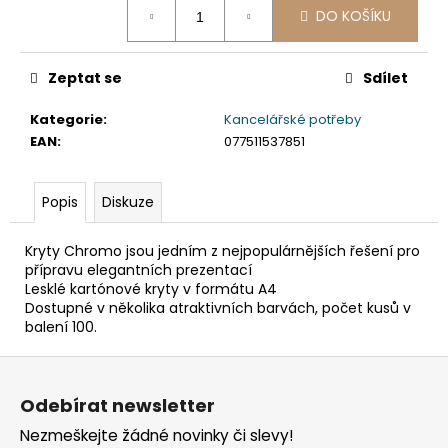
č
DO KOŠÍKU
cena:
u
j
e
Zeptat se
Sdílet
m
e
Kategorie
:
Kancelářské potřeby
EAN
:
077511537851
VÍČKO
VYPOUKLÉ
Popis
Diskuze
(RPET)
S
OTVOREM
Kryty Chromo jsou jedním z nejpopulárnějších řešení pro
PRŮHLEDNÉ
přípravu elegantních prezentací
Ø95MM
Lesklé kartónové kryty v formátu A4
[50
KS]
Dostupné v několika atraktivních barvách, počet kusů v
balení 100.
48
Kč
Z
á
Odebírat newsletter
p
Nezmeškejte žádné novinky či slevy!
a