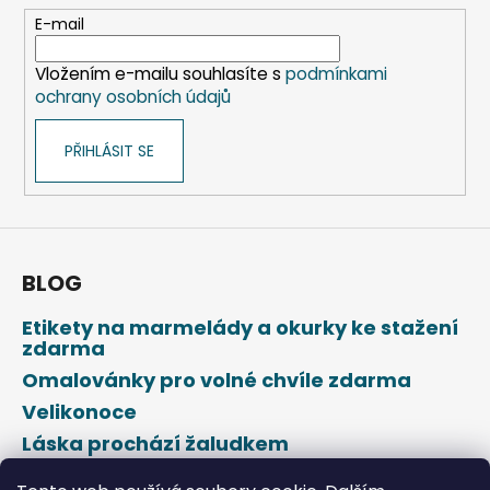
t
E-mail
í
Vložením e-mailu souhlasíte s
podmínkami
ochrany osobních údajů
PŘIHLÁSIT SE
BLOG
Etikety na marmelády a okurky ke stažení
zdarma
Omalovánky pro volné chvíle zdarma
Velikonoce
Láska prochází žaludkem
Den svatého Valentýna