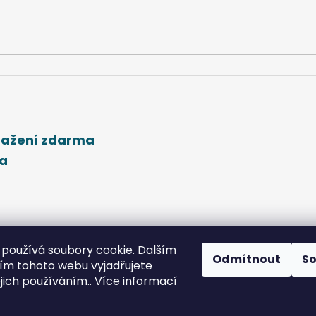
stažení zdarma
ma
používá soubory cookie. Dalším
Odmítnout
S
m tohoto webu vyjadřujete
ejich používáním.. Více informací