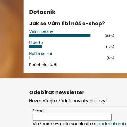
Dotazník
Jak se Vám líbí náš e-shop?
Velmi pěkný
(83%)
Ujde to
(17%)
Nelíbí se mi
(0%)
Počet hlasů:
6
Z
á
Odebírat newsletter
p
Nezmeškejte žádné novinky či slevy!
a
t
E-mail
í
Vložením e-mailu souhlasíte s
podmínkami o