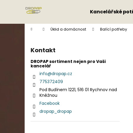
K
Přejít
na
o
Kancelářské pot
obsah
Zpět
Zpět
š
do
do
í
Domů
Úklid a domácnost
Balící potřeby
k
obchodu
obchodu
P
o
Kontakt
s
t
DROPAP sortiment nejen pro Vaši
kancelář
r
info
@
dropap.cz
a
775372409
n
Pod Budínem 1221, 516 01 Rychnov nad
n
Kněžnou
í
Facebook
p
dropap_dropap
a
n
e
Přeskočit