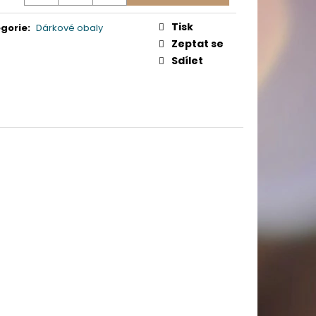
PICÍ 70X37 MM POTISK
Tisk
gorie
:
Dárkové obaly
Zeptat se
Sdílet