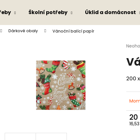
řeby
Školní potřeby
Úklid a domácnost
Dárkové obaly
Vánoční balící papír
Co potřebujete najít?
Průmě
Neoh
hodno
Vá
produ
HLEDAT
je
0,0
z
200 
5
Doporučujeme
hvězdi
Mom
20
16,5
Měr
cena