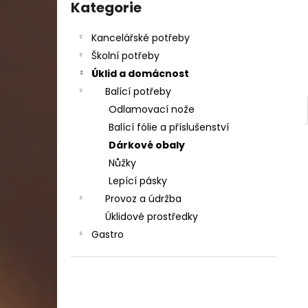
DAHLE LAMINÁTOR 70103, A3, 2 VÁLCE
kategorie
Kategorie
l
1 990 Kč
Původně:
2 667 Kč
Kancelářské potřeby
Školní potřeby
Úklid a domácnost
Balící potřeby
Odlamovací nože
Balící fólie a příslušenství
Dárkové obaly
Nůžky
Lepící pásky
Provoz a údržba
Úklidové prostředky
Gastro