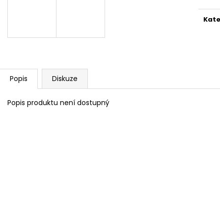
SADA SQUEEGEE ART VČETNĚ
ETIKETY SAMOLE
DĚTSKÝCH BAREV KIDS ART ARTISTS,
240 KS
KREUL
Kate
99 Kč
349 Kč
Popis
Diskuze
Popis produktu není dostupný