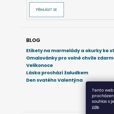
PŘIHLÁSIT SE
BLOG
Etikety na marmelády a okurky ke 
Omalovánky pro volné chvíle zdar
Velikonoce
Láska prochází žaludkem
Den svatého Valentýna
Tento web 
procházení
souhlas s j
zde
.