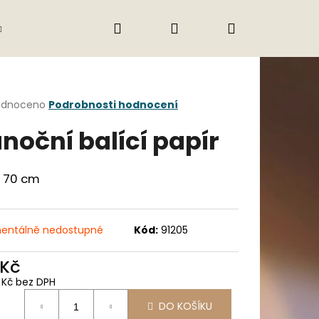
Hledat
Přihlášení
Nákupní
Gastro
Obchodní podmínky
Jak nak
košík
rné
odnoceno
Podrobnosti hodnocení
cení
noční balící papír
ktu
x 70 cm
ček.
entálně nedostupné
Kód:
91205
 Kč
3 Kč bez DPH
Následující
ná
DO KOŠÍKU
: