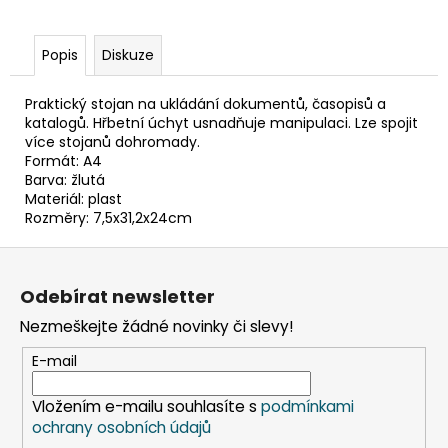
č
u
j
Popis
Diskuze
e
m
Praktický stojan na ukládání dokumentů, časopisů a
e
katalogů. Hřbetní úchyt usnadňuje manipulaci. Lze spojit
více stojanů dohromady.
Formát: A4
DAHLE
Barva: žlutá
LAMINÁTOR
Materiál: plast
70103,
Rozměry: 7,5x31,2x24cm
A3,
2
Z
VÁLCE
á
1
Odebírat newsletter
990
p
Kč
Nezmeškejte žádné novinky či slevy!
a
Původně:
2
t
E-mail
667
í
Kč
Vložením e-mailu souhlasíte s
podmínkami
ochrany osobních údajů