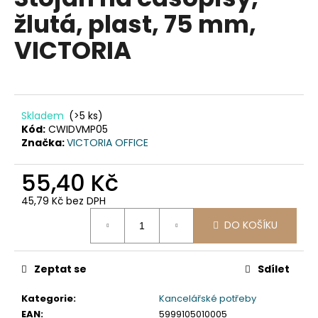
je
a
žlutá, plast, 75 mm,
0,0
z
j
VICTORIA
5
í
hvězdiček.
t
?
Skladem
(>5 ks)
Kód:
CWIDVMP05
Značka:
VICTORIA OFFICE
HLEDAT
55,40 Kč
45,79 Kč bez DPH
Měrná
D
DO KOŠÍKU
cena:
o
p
Zeptat se
Sdílet
o
r
Kategorie
:
Kancelářské potřeby
u
EAN
:
5999105010005