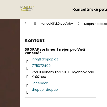
K
Přejít
na
o
Kancelářské pot
obsah
Zpět
Zpět
š
do
do
í
Domů
Kancelářské potřeby
Stojan na časo
k
obchodu
obchodu
P
o
Kontakt
s
t
DROPAP sortiment nejen pro Vaši
kancelář
r
info
@
dropap.cz
a
775372409
n
Pod Budínem 1221, 516 01 Rychnov nad
n
Kněžnou
í
Facebook
p
dropap_dropap
a
n
e
Přeskočit