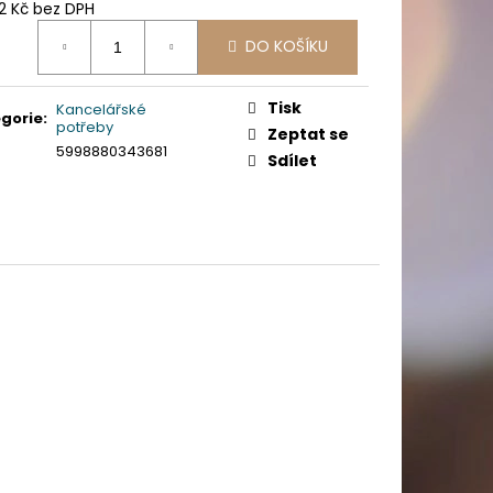
PICÍ 70X37 MM POTISK
2 Kč bez DPH
ná
DO KOŠÍKU
:
Tisk
Kancelářské
gorie
:
potřeby
Zeptat se
5998880343681
Sdílet