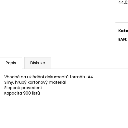
SADA SQUEEGEE ART VČETNĚ
ETIKETY SAMOLE
44,0
DĚTSKÝCH BAREV KIDS ART ARTISTS,
240 KS
Měr
KREUL
cena
99 Kč
349 Kč
Kate
EAN
:
Popis
Diskuze
Vhodné na ukládání dokumentů formátu A4
Silný, hrubý kartonový materiál
Slepené provedení
Kapacita 900 listů