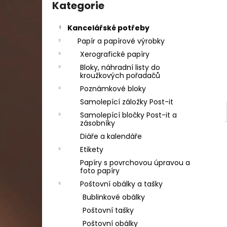
DAHLE LAMINÁTOR 70103, A3, 2 VÁLCE
kategorie
Kategorie
l
1 990 Kč
Původně:
2 667 Kč
Kancelářské potřeby
Papír a papírové výrobky
Xerografické papíry
Bloky, náhradní listy do
kroužkových pořadačů
Poznámkové bloky
Samolepící záložky Post-it
Samolepící bločky Post-it a
zásobníky
Diáře a kalendáře
Etikety
Papíry s povrchovou úpravou a
foto papíry
Poštovní obálky a tašky
Bublinkové obálky
Poštovní tašky
Poštovní obálky