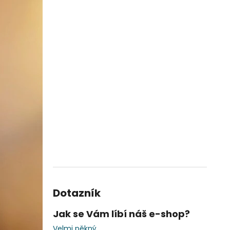
Dotazník
Jak se Vám líbí náš e-shop?
Velmi pěkný