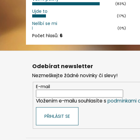
(83%)
Ujde to
(17%)
Nelíbí se mi
(0%)
Počet hlasů:
6
Z
á
Odebírat newsletter
p
Nezmeškejte žádné novinky či slevy!
a
t
E-mail
í
Vložením e-mailu souhlasíte s
podmínkami o
PŘIHLÁSIT SE