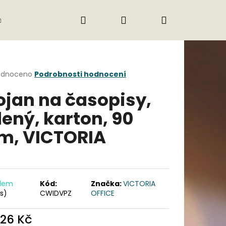
Hledat
Přihlášení
Nákupní
Gastro
Obchodní podmínky
Jak nak
košík
rné
odnoceno
Podrobnosti hodnocení
cení
ojan na časopisy,
ktu
lený, karton, 90
, VICTORIA
ček.
adem
Kód:
Značka:
VICTORIA
ks)
CWIDVPZ
OFFICE
Následující
,26 Kč