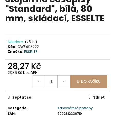
je
a
"Standard", bílá, 80
0,0
z
j
mm, skládací, ESSELTE
5
í
hvězdiček.
t
?
Skladem
(>5 ks)
Kód:
CWE493222
Značka:
ESSELTE
HLEDAT
28,27 Kč
23,36 Kč bez DPH
Měrná
D
DO KOŠÍKU
cena:
o
p
Zeptat se
Sdílet
o
r
Kategorie
:
Kancelářské potřeby
u
EAN
:
5902812336719