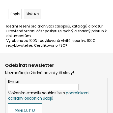
č
u
j
Popis
Diskuze
e
m
Ideální řešení pro archivaci časopisů, katalogů a brožur
e
Otevřená vrchní část poskytuje rychlý a snadný přístup k
dokumentům
Vyrobeno ze 100% recyklované vlnité lepenky, 100%
ETIKETA,
recyklovatelné, Certifikováno FSC®
70X37
MM,
Z
240
KS/
á
BAL.
Odebírat newsletter
p
59
Nezmeškejte žádné novinky či slevy!
a
Kč
t
E-mail
í
Vložením e-mailu souhlasíte s
podmínkami
ochrany osobních údajů
PŘIHLÁSIT SE