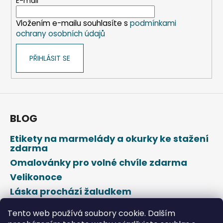
t
E-mail
í
Vložením e-mailu souhlasíte s
podmínkami
ochrany osobních údajů
PŘIHLÁSIT SE
BLOG
Etikety na marmelády a okurky ke stažení
zdarma
Omalovánky pro volné chvíle zdarma
Velikonoce
Láska prochází žaludkem
Den svatého Valentýna
Tento web používá soubory cookie. Dalším