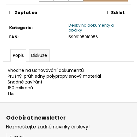
č
u
Zeptat se
Sdílet
j
e
Desky na dokumenty a
m
Kategorie
:
obálky
e
EAN
:
5999105018056
ETIKETY
Popis
Diskuze
SAMOLEPICÍ
70X37
MM
Vhodné na uchovávání dokumentů
POTISK
Pružný, průhledný polypropylenový materiál
240
Snadné zavírání
KS
180 mikronů
99
1 ks
Kč
Z
á
Odebírat newsletter
p
Nezmeškejte žádné novinky či slevy!
a