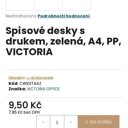
a
j
Průměrné
Neohodnoceno
Podrobnosti hodnocení
í
hodnocení
Spisové desky s
produktu
t
je
?
drukem, zelená, A4, PP,
0,0
z
VICTORIA
5
hvězdiček.
HLEDAT
Skladem u dodavatele
Kód:
CWIDITA4Z
Značka:
VICTORIA OFFICE
D
o
9,50 Kč
p
o
7,85 Kč bez DPH
r
Měrná
u
DO KOŠÍKU
cena: