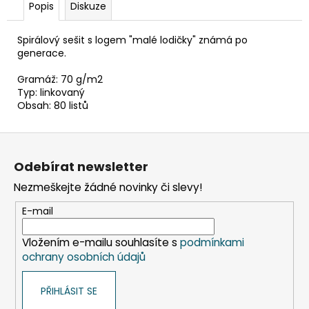
č
Popis
Diskuze
u
j
Spirálový sešit s logem "malé lodičky" známá po
e
generace.
m
e
Gramáž: 70 g/m2
Typ: linkovaný
Obsah: 80 listů
ETIKETY
SAMOLEPICÍ
Z
70X37
MM
á
POTISK
Odebírat newsletter
p
240
Nezmeškejte žádné novinky či slevy!
KS
a
99
t
E-mail
Kč
í
Vložením e-mailu souhlasíte s
podmínkami
ochrany osobních údajů
PŘIHLÁSIT SE