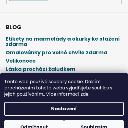
BLOG
Etikety na marmelády a okurky ke stažení
zdarma
Omalovánky pro volné chvíle zdarma
Velikonoce
Láska prochází žaludkem
Den svatého Valentýna
Tento web používá soubory cookie. Dalším
procházením tohoto webu vyjadřujete souhlas s
jejich používáním.. Více informací
zde
.
Nastavení
Vytvořil Shoptet
Odmítnout
Souhlasím
Copyright 2026
DROPAP
. Všechna práva vyhrazena.