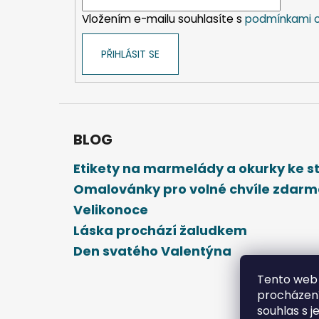
í
Vložením e-mailu souhlasíte s
podmínkami o
PŘIHLÁSIT SE
BLOG
Etikety na marmelády a okurky ke 
Omalovánky pro volné chvíle zdar
Velikonoce
Láska prochází žaludkem
Den svatého Valentýna
Tento web 
procházení
souhlas s j