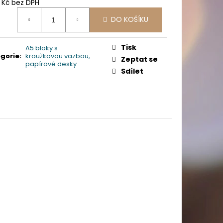
PICÍ 70X37 MM POTISK
4 Kč bez DPH
ná
DO KOŠÍKU
:
Tisk
A5 bloky s
gorie
:
kroužkovou vazbou,
Zeptat se
papírové desky
Sdílet