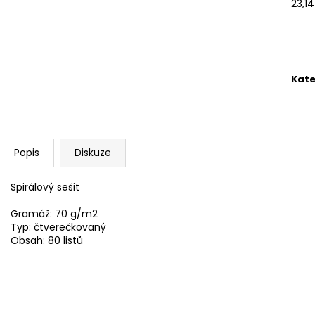
SADA SQUEEGEE ART VČETNĚ
ETIKETY SAMOLE
23,1
DĚTSKÝCH BAREV KIDS ART ARTISTS,
240 KS
Měr
KREUL
cena
99 Kč
349 Kč
Kate
Popis
Diskuze
Spirálový sešit
Gramáž: 70 g/m2
Typ: čtverečkovaný
Obsah: 80 listů