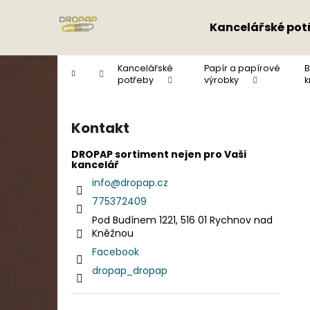
K
Přejít
na
o
Kancelářské pot
obsah
Zpět
Zpět
š
do
do
í
Kancelářské
Papír a papírové
B
Domů
k
obchodu
obchodu
potřeby
výrobky
k
P
o
Kontakt
s
t
DROPAP sortiment nejen pro Vaši
kancelář
r
info
@
dropap.cz
a
775372409
n
Pod Budínem 1221, 516 01 Rychnov nad
n
Kněžnou
í
Facebook
p
dropap_dropap
a
n