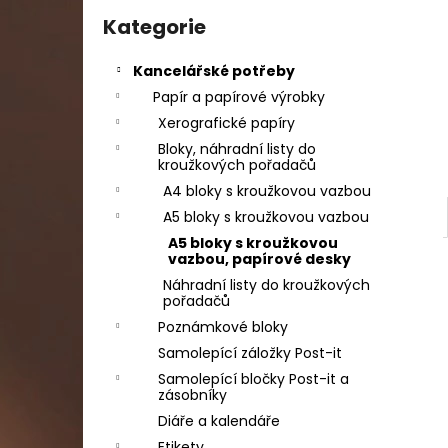
e
DAHLE LAMINÁTOR 70103, A3, 2 VÁLCE
Přeskočit
kategorie
Kategorie
l
1 990 Kč
Původně:
2 667 Kč
Kancelářské potřeby
Papír a papírové výrobky
Xerografické papíry
Bloky, náhradní listy do
kroužkových pořadačů
A4 bloky s kroužkovou vazbou
A5 bloky s kroužkovou vazbou
A5 bloky s kroužkovou
vazbou, papírové desky
Náhradní listy do kroužkových
pořadačů
Poznámkové bloky
Samolepící záložky Post-it
Samolepící bločky Post-it a
zásobníky
Diáře a kalendáře
Etikety