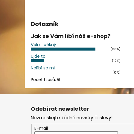
Dotazník
Jak se Vám líbí náš e-shop?
Velmi pěkný
(83%)
Ujde to
(17%)
Nelíbí se mi
(0%)
Počet hlasů:
6
Z
á
Odebírat newsletter
p
Nezmeškejte žádné novinky či slevy!
a
t
E-mail