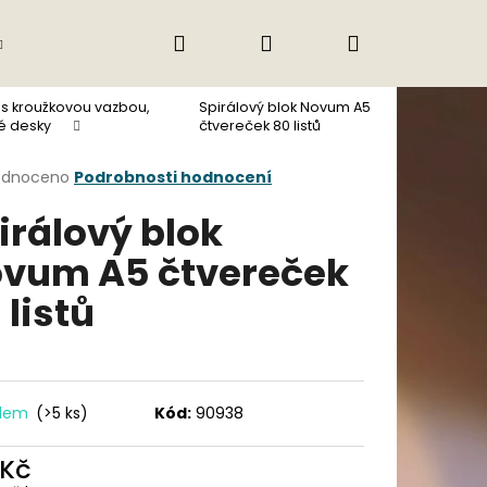
Hledat
Přihlášení
Nákupní
Gastro
Obchodní podmínky
Jak nak
 s kroužkovou vazbou,
Spirálový blok Novum A5
košík
é desky
čtvereček 80 listů
rné
odnoceno
Podrobnosti hodnocení
cení
irálový blok
ktu
vum A5 čtvereček
 listů
ček.
adem
(>5 ks)
Kód:
90938
Následující
 Kč