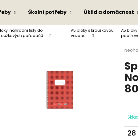
řeby
Školní potřeby
Úklid a domácnost
loky, náhradní listy do
A5 bloky s kroužkovou
A5 bloky
Co potřebujete najít?
roužkových pořadačů
vazbou
papírov
Průmě
Neoh
hodno
HLEDAT
Sp
produ
je
No
0,0
z
Doporučujeme
80
5
hvězdi
Skl
28