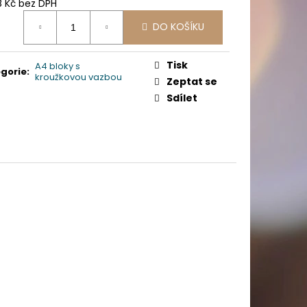
PICÍ 70X37 MM POTISK
8 Kč bez DPH
ná
DO KOŠÍKU
:
Tisk
A4 bloky s
gorie
:
kroužkovou vazbou
Zeptat se
Sdílet