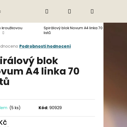
Hledat
Přihlášení
Nákupní
Gastro
Obchodní podmínky
Jak nak
s kroužkovou
Spirálový blok Novum A4 linka 70
košík
listů
rné
odnoceno
Podrobnosti hodnocení
cení
irálový blok
ktu
vum A4 linka 70
stů
ček.
adem
(5 ks)
Kód:
90929
Následující
 Kč