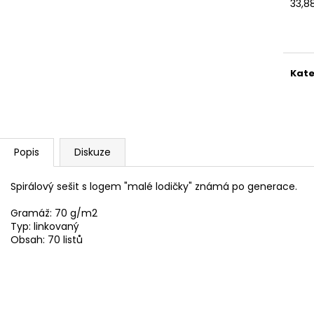
SADA SQUEEGEE ART VČETNĚ
ETIKETY SAMOLE
33,8
DĚTSKÝCH BAREV KIDS ART ARTISTS,
240 KS
Měr
KREUL
cena
99 Kč
349 Kč
Kate
Popis
Diskuze
Spirálový sešit s logem "malé lodičky" známá po generace.
Gramáž: 70 g/m2
Typ: linkovaný
Obsah: 70 listů