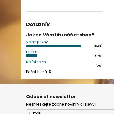
Dotazník
Jak se Vám líbí náš e-shop?
Velmi pěkný
(83%)
Ujde to
(17%)
Nelíbí se mi
(0%)
Počet hlasů:
6
Z
á
Odebírat newsletter
p
Nezmeškejte žádné novinky či slevy!
a
t
E-mail