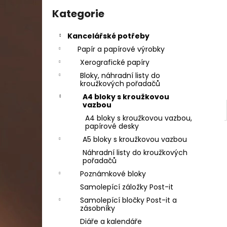
e
DAHLE LAMINÁTOR 70103, A3, 2 VÁLCE
Přeskočit
kategorie
Kategorie
l
1 990 Kč
Původně:
2 667 Kč
Kancelářské potřeby
Papír a papírové výrobky
Xerografické papíry
Bloky, náhradní listy do
kroužkových pořadačů
A4 bloky s kroužkovou
vazbou
A4 bloky s kroužkovou vazbou,
papírové desky
A5 bloky s kroužkovou vazbou
Náhradní listy do kroužkových
pořadačů
Poznámkové bloky
Samolepící záložky Post-it
Samolepící bločky Post-it a
zásobníky
Diáře a kalendáře