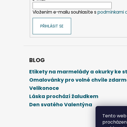
í
Vložením e-mailu souhlasíte s
podmínkami o
PŘIHLÁSIT SE
BLOG
Etikety na marmelády a okurky ke 
Omalovánky pro volné chvíle zdar
Velikonoce
Láska prochází žaludkem
Den svatého Valentýna
Tento web 
procházení