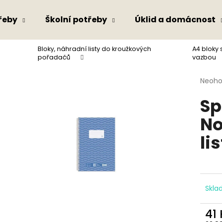
řeby
Školní potřeby
Úklid a domácnost
Bloky, náhradní listy do kroužkových
A4 bloky 
Co potřebujete najít?
pořadačů
vazbou
Průmě
Neoh
hodno
HLEDAT
Sp
produ
je
No
0,0
z
Doporučujeme
li
5
hvězdi
Skl
41