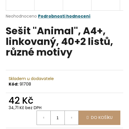
a
j
Průměrné
Neohodnoceno
Podrobnosti hodnocení
í
hodnocení
Sešit "Animal", A4+,
produktu
t
je
?
linkovaný, 40+2 listů,
0,0
z
různé motivy
5
hvězdiček.
HLEDAT
Skladem u dodavatele
Kód:
91708
D
42 Kč
o
p
34,71 Kč bez DPH
o
Měrná
r
DO KOŠÍKU
cena:
u