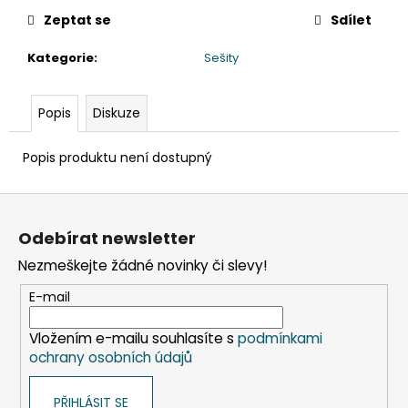
č
u
Zeptat se
Sdílet
j
Kategorie
:
Sešity
e
m
e
Popis
Diskuze
VÍČKO
Popis produktu není dostupný
VYPOUKLÉ
(RPET)
Z
S
OTVOREM
á
PRŮHLEDNÉ
Odebírat newsletter
p
Ø95MM
[50
Nezmeškejte žádné novinky či slevy!
a
KS]
t
E-mail
48
í
Kč
Vložením e-mailu souhlasíte s
podmínkami
ochrany osobních údajů
PŘIHLÁSIT SE