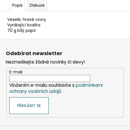
č
Popis
Diskuze
u
j
e
Veselé, hravé vzory
Vynikající kvalita
m
70 g bílý papír
e
Z
á
KELÍMEK
Odebírat newsletter
(RPET)
p
ČIRÝ
Nezmeškejte žádné novinky či slevy!
a
Ø95MM
0,3L
t
E-mail
[50
í
KS]
Vložením e-mailu souhlasíte s
podmínkami
98
ochrany osobních údajů
Kč
PŘIHLÁSIT SE