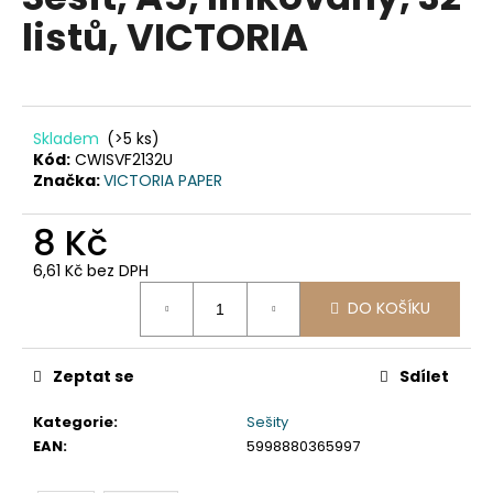
je
a
listů, VICTORIA
0,0
z
j
5
í
hvězdiček.
t
?
Skladem
(>5 ks)
Kód:
CWISVF2132U
Značka:
VICTORIA PAPER
8 Kč
HLEDAT
6,61 Kč bez DPH
Měrná
DO KOŠÍKU
cena:
D
o
Zeptat se
Sdílet
p
o
Kategorie
:
Sešity
r
EAN
:
5998880365997
u