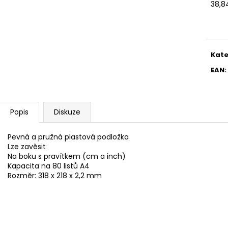
ETIKETY SAMOLEPICÍ 70X37 MM POTISK
ETIKETA, 70X37 
38,8
240 KS
Měr
59 Kč
cena
99 Kč
Kate
EAN
:
Popis
Diskuze
Pevná a pružná plastová podložka
Lze zavěsit
Na boku s pravítkem (cm a inch)
Kapacita na 80 listů A4
Rozměr: 318 x 218 x 2,2 mm