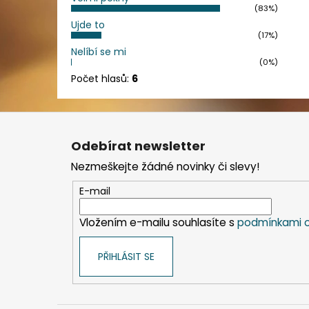
(83%)
Ujde to
(17%)
Nelíbí se mi
(0%)
Počet hlasů:
6
Z
á
Odebírat newsletter
p
Nezmeškejte žádné novinky či slevy!
a
t
E-mail
í
Vložením e-mailu souhlasíte s
podmínkami o
PŘIHLÁSIT SE