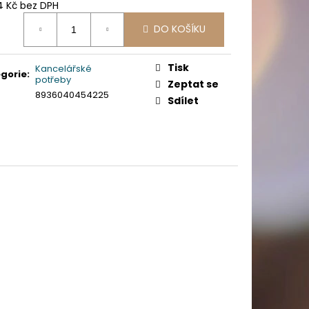
MM, 240 KS/ BAL.
4 Kč bez DPH
ná
DO KOŠÍKU
:
Tisk
Kancelářské
gorie
:
potřeby
Zeptat se
8936040454225
Sdílet