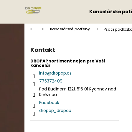
K
Přejít
na
o
Kancelářské pot
obsah
Zpět
Zpět
š
do
do
í
Domů
Kancelářské potřeby
Psací podložka 
k
obchodu
obchodu
P
o
Kontakt
s
t
DROPAP sortiment nejen pro Vaši
kancelář
r
info
@
dropap.cz
a
775372409
n
Pod Budínem 1221, 516 01 Rychnov nad
n
Kněžnou
í
Facebook
p
dropap_dropap
a
n
e
Přeskočit