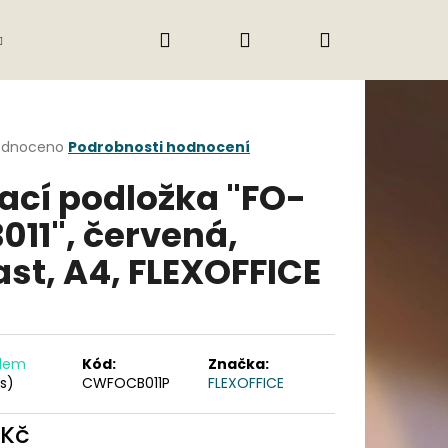
Hledat
Přihlášení
Nákupní
Gastro
Obchodní podmínky
Jak nak
košík
rné
odnoceno
Podrobnosti hodnocení
cení
ací podložka "FO-
ktu
011", červená,
ast, A4, FLEXOFFICE
ček.
adem
Kód:
Značka:
ks)
CWFOCB011P
FLEXOFFICE
Následující
 Kč