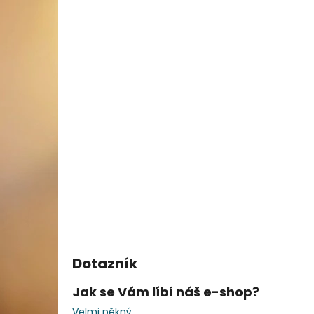
Dotazník
Jak se Vám líbí náš e-shop?
Velmi pěkný