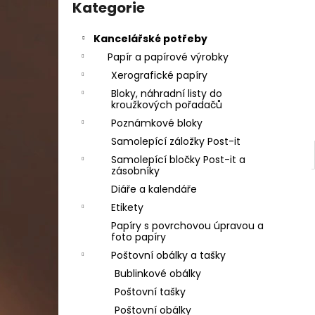
SADA SQUEEGEE ART VČETNĚ
kategorie
Kategorie
l
DĚTSKÝCH BAREV KIDS ART ARTISTS,
KREUL
Kancelářské potřeby
349 Kč
Papír a papírové výrobky
Xerografické papíry
Bloky, náhradní listy do
kroužkových pořadačů
Poznámkové bloky
Samolepící záložky Post-it
Samolepící bločky Post-it a
zásobníky
Diáře a kalendáře
Etikety
Papíry s povrchovou úpravou a
foto papíry
Poštovní obálky a tašky
Bublinkové obálky
Poštovní tašky
Poštovní obálky