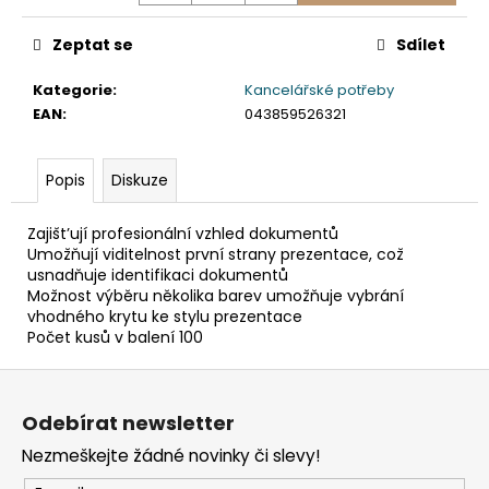
č
u
Zeptat se
Sdílet
j
e
Kategorie
:
Kancelářské potřeby
m
EAN
:
043859526321
e
Popis
Diskuze
TABULE
BÍLÁ
MAGNETICKÁ
Zajišt’ují profesionální vzhled dokumentů
25
Umožňují viditelnost první strany prezentace, což
X
usnadňuje identifikaci dokumentů
35
Možnost výběru několika barev umožňuje vybrání
CM
+
vhodného krytu ke stylu prezentace
POPISOVAČ
Počet kusů v balení 100
+
MAGNETKY
Z
65
á
Kč
Odebírat newsletter
p
Nezmeškejte žádné novinky či slevy!
a