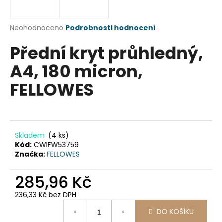
a
j
Průměrné
Neohodnoceno
Podrobnosti hodnocení
í
hodnocení
Přední kryt průhledný,
produktu
t
je
?
A4, 180 micron,
0,0
z
FELLOWES
5
hvězdiček.
HLEDAT
Skladem
(4 ks)
Kód:
CWIFW53759
Značka:
FELLOWES
D
o
285,96 Kč
p
o
236,33 Kč bez DPH
r
Měrná
u
DO KOŠÍKU
cena: