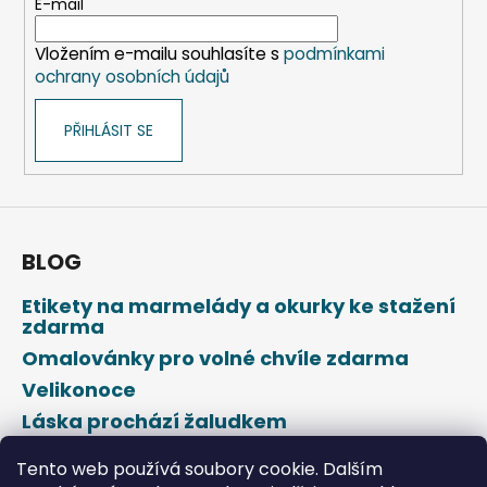
t
E-mail
í
Vložením e-mailu souhlasíte s
podmínkami
ochrany osobních údajů
PŘIHLÁSIT SE
BLOG
Etikety na marmelády a okurky ke stažení
zdarma
Omalovánky pro volné chvíle zdarma
Velikonoce
Láska prochází žaludkem
Den svatého Valentýna
Tento web používá soubory cookie. Dalším