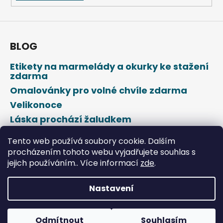
BLOG
Etikety na marmelády a okurky ke stažení
zdarma
Omalovánky pro volné chvíle zdarma
Velikonoce
Láska prochází žaludkem
Den svatého Valentýna
Tento web používá soubory cookie. Dalším
procházením tohoto webu vyjadřujete souhlas s
jejich používáním.. Více informací
zde
.
Nastavení
Vytvořil Shoptet
Odmítnout
Souhlasím
Copyright 2026
DROPAP
. Všechna práva vyhrazena.