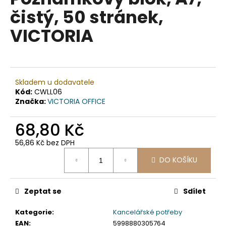
je
a
čistý, 50 stránek,
0,0
z
j
VICTORIA
5
í
hvězdiček.
t
?
Skladem u dodavatele
Kód:
CWLL06
Značka:
VICTORIA OFFICE
HLEDAT
68,80 Kč
56,86 Kč bez DPH
Měrná
D
DO KOŠÍKU
cena:
o
p
Zeptat se
Sdílet
o
r
Kategorie
:
Kancelářské potřeby
u
EAN
:
5998880305764