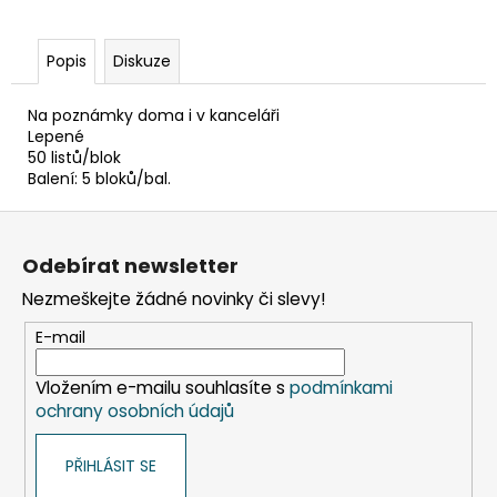
č
u
j
Popis
Diskuze
e
m
Na poznámky doma i v kanceláři
e
Lepené
50 listů/blok
Balení: 5 bloků/bal.
TABULE
BÍLÁ
Z
MAGNETICKÁ
25
á
Odebírat newsletter
X
p
35
Nezmeškejte žádné novinky či slevy!
CM
a
+
t
E-mail
POPISOVAČ
+
í
MAGNETKY
Vložením e-mailu souhlasíte s
podmínkami
65
ochrany osobních údajů
Kč
PŘIHLÁSIT SE