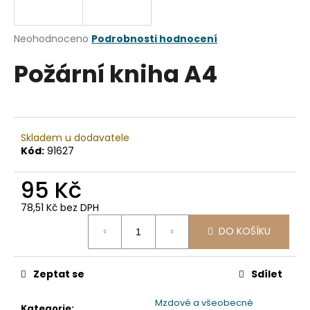
a
j
Průměrné
Neohodnoceno
Podrobnosti hodnocení
í
hodnocení
Požární kniha A4
produktu
t
je
?
0,0
z
5
hvězdiček.
Skladem u dodavatele
Kód:
91627
HLEDAT
95 Kč
78,51 Kč bez DPH
D
Měrná
DO KOŠÍKU
cena:
o
p
o
Zeptat se
Sdílet
r
u
Mzdové a všeobecné
Kategorie
: