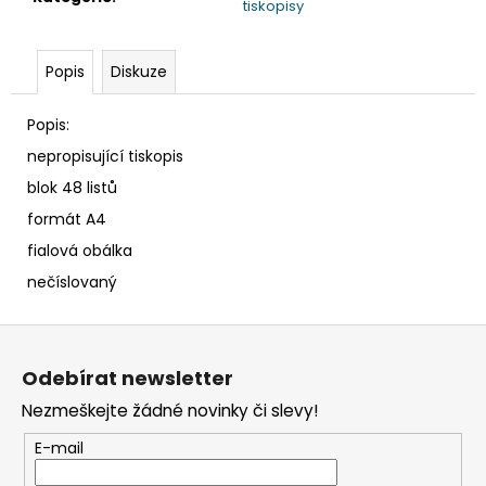
č
tiskopisy
u
j
e
Popis
Diskuze
m
e
Popis:
nepropisující tiskopis
TABULE
blok 48 listů
BÍLÁ
formát A4
MAGNETICKÁ
25
fialová obálka
X
35
nečíslovaný
CM
+
Z
POPISOVAČ
+
á
MAGNETKY
Odebírat newsletter
p
65
Nezmeškejte žádné novinky či slevy!
a
Kč
t
E-mail
í