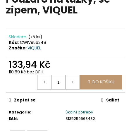
je
a
zipem, VIQUEL
0,0
z
j
5
í
hvězdiček.
t
?
Skladem
(>5 ks)
Kód:
CWIV956348
Značka:
VIQUEL
133,94 Kč
HLEDAT
110,69 Kč bez DPH
Měrná
DO KOŠÍKU
cena:
D
o
Zeptat se
Sdílet
p
o
Kategorie
:
Školní potřeby
r
EAN
:
3135259563482
u