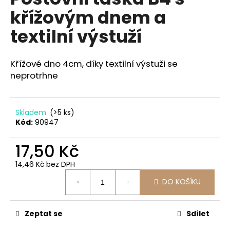
je
a
křížovým dnem a
0,0
z
j
textilní výstuží
5
í
hvězdiček.
t
Křížové dno 4cm, díky textilní výstuži se
?
neprotrhne
Skladem
(>5 ks)
HLEDAT
Kód:
90947
17,50 Kč
D
14,46 Kč bez DPH
o
Měrná
DO KOŠÍKU
cena:
p
o
r
Zeptat se
Sdílet
u