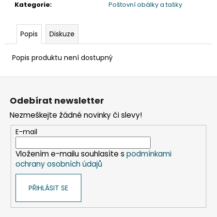
č
Kategorie
:
Poštovní obálky a tašky
u
j
e
Popis
Diskuze
m
e
Popis produktu není dostupný
Z
DAHLE
LAMINÁTOR
á
70103,
Odebírat newsletter
p
A3,
Nezmeškejte žádné novinky či slevy!
2
a
VÁLCE
t
E-mail
1
í
990
Kč
Vložením e-mailu souhlasíte s
podmínkami
Původně:
ochrany osobních údajů
2
667
Kč
PŘIHLÁSIT SE