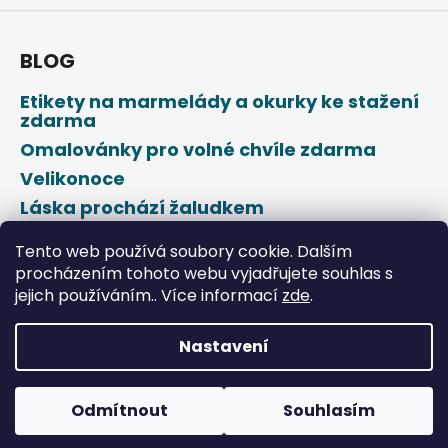
BLOG
Etikety na marmelády a okurky ke stažení
zdarma
Omalovánky pro volné chvíle zdarma
Velikonoce
Láska prochází žaludkem
Den svatého Valentýna
Tento web používá soubory cookie. Dalším
procházením tohoto webu vyjadřujete souhlas s
jejich používáním.. Více informací
zde
.
Nastavení
Vytvořil Shoptet
Odmítnout
Souhlasím
Copyright 2026
DROPAP
. Všechna práva vyhrazena.