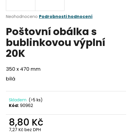
a
j
Průměrné
Neohodnoceno
Podrobnosti hodnocení
í
hodnocení
Poštovní obálka s
produktu
t
je
?
bublinkovou výplní
0,0
z
20K
5
hvězdiček.
350 x 470 mm
HLEDAT
bílá
D
o
Skladem
(>5 ks)
Kód:
90962
p
o
8,80 Kč
r
u
7,27 Kč bez DPH