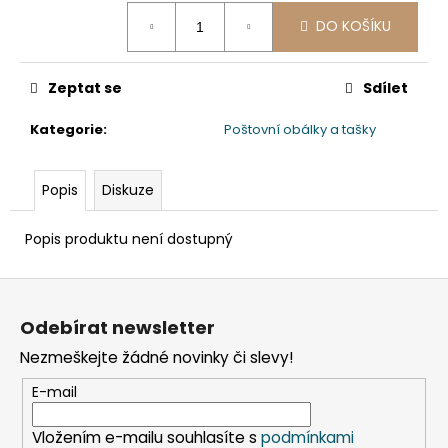
č
Měrná
u
DO KOŠÍKU
cena:
j
e
m
Zeptat se
Sdílet
e
Kategorie
:
Poštovní obálky a tašky
VÍČKO
VYPOUKLÉ
Popis
Diskuze
(RPET)
S
OTVOREM
Popis produktu není dostupný
PRŮHLEDNÉ
Ø95MM
Z
[50
KS]
á
Odebírat newsletter
48
p
Kč
Nezmeškejte žádné novinky či slevy!
a
t
E-mail
í
Vložením e-mailu souhlasíte s
podmínkami