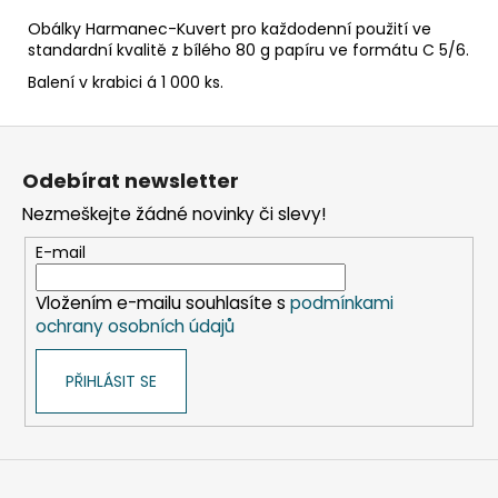
č
u
Obálky Harmanec-Kuvert pro každodenní použití ve
j
standardní kvalitě z bílého 80 g papíru ve formátu C 5/6.
e
Balení v krabici á 1 000 ks.
m
e
Z
á
Odebírat newsletter
ETIKETA,
p
70X37
Nezmeškejte žádné novinky či slevy!
a
MM,
240
t
E-mail
KS/
í
BAL.
Vložením e-mailu souhlasíte s
podmínkami
59
ochrany osobních údajů
Kč
PŘIHLÁSIT SE