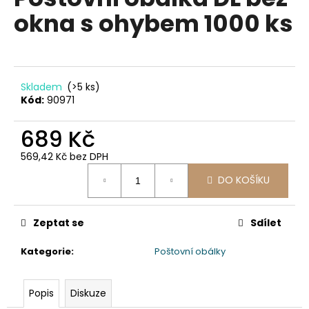
je
a
okna s ohybem 1000 ks
0,0
z
j
5
í
hvězdiček.
t
?
Skladem
(>5 ks)
Kód:
90971
689 Kč
569,42 Kč bez DPH
HLEDAT
Měrná
DO KOŠÍKU
cena:
D
Zeptat se
Sdílet
o
p
Kategorie
:
Poštovní obálky
o
r
Popis
Diskuze
u