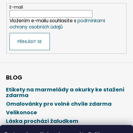
a
t
E-mail
í
Vložením e-mailu souhlasíte s
podmínkami
ochrany osobních údajů
PŘIHLÁSIT SE
BLOG
Etikety na marmelády a okurky ke stažení
zdarma
Omalovánky pro volné chvíle zdarma
Velikonoce
Láska prochází žaludkem
Den svatého Valentýna