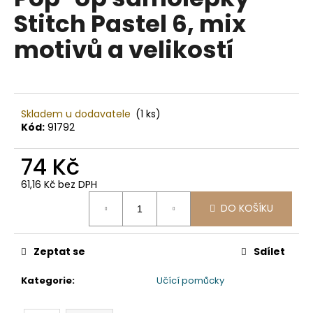
je
a
Stitch Pastel 6, mix
0,0
z
j
motivů a velikostí
5
í
hvězdiček.
t
?
Skladem u dodavatele
(1 ks)
Kód:
91792
74 Kč
HLEDAT
61,16 Kč bez DPH
Měrná
DO KOŠÍKU
cena:
D
o
p
Zeptat se
Sdílet
o
Kategorie
:
Učící pomůcky
r
u