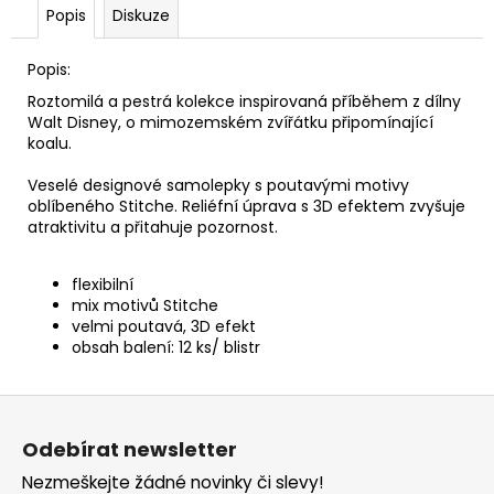
č
Popis
Diskuze
u
j
Popis:
e
m
Roztomilá a pestrá kolekce inspirovaná příběhem z dílny
e
Walt Disney, o mimozemském zvířátku připomínající
koalu.
Veselé designové samolepky s poutavými motivy
KELÍMEK
oblíbeného Stitche. Reliéfní úprava s 3D efektem zvyšuje
(RPET)
ČIRÝ
atraktivitu a přitahuje pozornost.
Ø95MM
0,3L
[50
flexibilní
KS]
mix motivů Stitche
velmi poutavá, 3D efekt
98
obsah balení: 12 ks/ blistr
Kč
Z
á
Odebírat newsletter
p
Nezmeškejte žádné novinky či slevy!