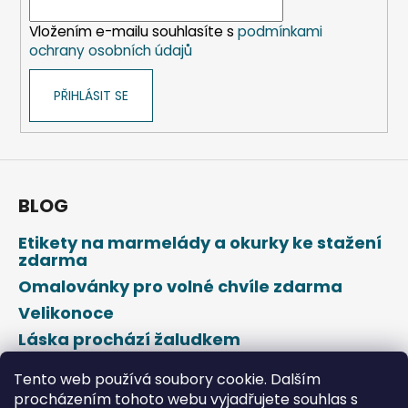
í
Vložením e-mailu souhlasíte s
podmínkami
ochrany osobních údajů
PŘIHLÁSIT SE
BLOG
Etikety na marmelády a okurky ke stažení
zdarma
Omalovánky pro volné chvíle zdarma
Velikonoce
Láska prochází žaludkem
Den svatého Valentýna
Tento web používá soubory cookie. Dalším
procházením tohoto webu vyjadřujete souhlas s