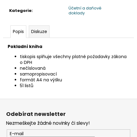
č
u
Účetní a daňové
Kategorie
:
doklady
j
e
m
Popis
Diskuze
e
Pokladní kniha
ETIKETA,
tiskopis splňuje všechny platné požadavky zákona
70X37
o DPH
MM,
240
nečíslovaná
KS/
samopropisovací
BAL.
formát A4 na výšku
51 listů
59
Kč
Z
á
Odebírat newsletter
p
Nezmeškejte žádné novinky či slevy!
a
t
E-mail