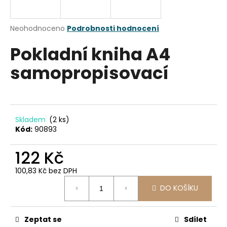
a
j
Průměrné
Neohodnoceno
Podrobnosti hodnocení
í
hodnocení
Pokladní kniha A4
produktu
t
je
?
samopropisovací
0,0
z
5
hvězdiček.
HLEDAT
Skladem
(2 ks)
Kód:
90893
122 Kč
D
100,83 Kč bez DPH
o
Měrná
p
DO KOŠÍKU
cena:
o
r
u
Zeptat se
Sdílet