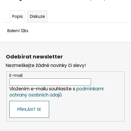
č
u
j
Popis
Diskuze
e
m
Balení 12ks
e
Z
KELÍMEK
á
(RPET)
Odebírat newsletter
p
ČIRÝ
Ø95MM
Nezmeškejte žádné novinky či slevy!
a
0,3L
t
[50
E-mail
KS]
í
98
Vložením e-mailu souhlasíte s
podmínkami
Kč
ochrany osobních údajů
PŘIHLÁSIT SE