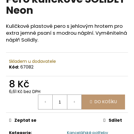
je
a
Neon
0,0
z
j
5
í
hvězdiček.
Kuličkové plastové pero s jehlovým hrotem pro
t
extra jemné psaní s modrou náplní. Vyměnitelná
?
náplň Solidly.
Skladem u dodavatele
Kód:
67082
HLEDAT
8 Kč
6,61 Kč bez DPH
D
Měrná
o
DO KOŠÍKU
cena:
p
o
Zeptat se
Sdílet
r
u
Kategorie
:
Kancelářské potřeby