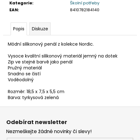
č
Kategorie
:
Školní potřeby
u
EAN
:
8410782184140
j
e
m
Popis
Diskuze
e
Módní silikonový penál z kolekce Nordic.
SADA
Vysoce kvalitní silikonový materiál jemný na dotek
SQUEEGEE
Zip ve stejné barvě jako penál
ART
Pružný materiál
VČETNĚ
Snadno se čistí
DĚTSKÝCH
Voděodolný
BAREV
KIDS
ART
Rozměr: 18,5 x 7,5 x 5,5 cm
ARTISTS,
Barva: tyrkysová zelená
KREUL
Z
349
Kč
á
Odebírat newsletter
p
Nezmeškejte žádné novinky či slevy!
a