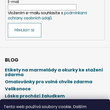
t
E-mail
í
Vložením e-mailu souhlasíte s
podmínkami
ochrany osobních údajů
PŘIHLÁSIT SE
BLOG
Etikety na marmelády a okurky ke stažení
zdarma
Omalovánky pro volné chvíle zdarma
Velikonoce
Láska prochází žaludkem
Den svatého Valentýna
Tento web používá soubory cookie. Dalším