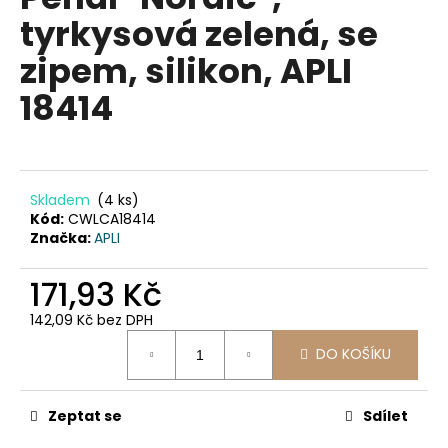
je
a
tyrkysová zelená, se
0,0
z
j
zipem, silikon, APLI
5
í
hvězdiček.
18414
t
?
Skladem
(4 ks)
Kód:
CWLCA18414
HLEDAT
Značka:
APLI
171,93 Kč
D
142,09 Kč bez DPH
o
Měrná
DO KOŠÍKU
cena:
p
o
r
Zeptat se
Sdílet
u