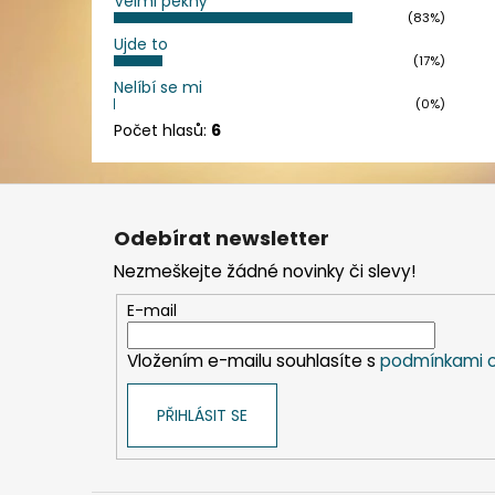
Velmi pěkný
(83%)
Ujde to
(17%)
Nelíbí se mi
(0%)
Počet hlasů:
6
Z
á
Odebírat newsletter
p
Nezmeškejte žádné novinky či slevy!
a
t
E-mail
í
Vložením e-mailu souhlasíte s
podmínkami o
PŘIHLÁSIT SE