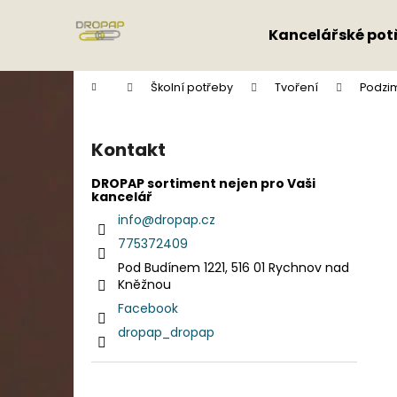
K
Přejít
na
o
Kancelářské pot
obsah
Zpět
Zpět
š
do
do
í
Domů
Školní potřeby
Tvoření
Podzim
k
obchodu
obchodu
P
o
Kontakt
s
t
DROPAP sortiment nejen pro Vaši
kancelář
r
info
@
dropap.cz
a
775372409
n
Pod Budínem 1221, 516 01 Rychnov nad
n
Kněžnou
í
Facebook
p
dropap_dropap
a
n
e
Přeskočit