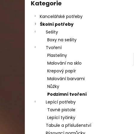
DAHLE LAMINÁTOR 70103, A3, 2 VÁLCE
kategorie
Kategorie
l
1 990 Kč
Původně:
2 667 Kč
Kancelářské potřeby
Školní potřeby
Sešity
Boxy na sešity
Tvoření
Plastelíny
Malování na sklo
Krepový papír
Malování barvami
Nůžky
Podzimní tvoření
Lepící potřeby
Tavné pistole
Lepící tyčinky
Tabule a příslušenství
Rýsovací pomůcky