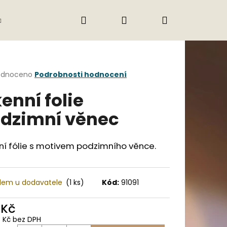
Hledat
Přihlášení
Nákupní
Gastro
Obchodní podmínky
Jak nak
košík
rné
odnoceno
Podrobnosti hodnocení
cení
enní folie
ktu
dzimní věnec
ček.
í fólie s motivem podzimního věnce.
dem u dodavatele
(1 ks)
Kód:
91091
Následující
 Kč
3 Kč bez DPH