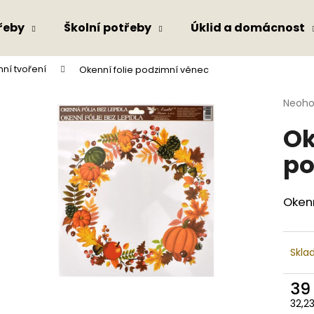
řeby
Školní potřeby
Úklid a domácnost
ní tvoření
Okenní folie podzimní věnec
Co potřebujete najít?
Průmě
Neoh
hodno
Ok
produ
HLEDAT
je
po
0,0
z
5
Doporučujeme
hvězdi
Okenn
Skla
39
32,2