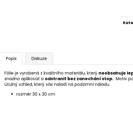
Měr
SADA SQUEEGEE ART VČETNĚ
ETIKETY SAMOLE
DĚTSKÝCH BAREV KIDS ART ARTISTS,
240 KS
cena
KREUL
99 Kč
349 Kč
Kate
Popis
Diskuze
Fólie je vyrobená z kvalitního materiálu, který
neobsahuje lep
snadno aplikovat a
odstranit bez zanechání stop.
Motiv po
útulný vzhled, který vás naladí na podzimní náladu.
rozměr 30 x 30 cm