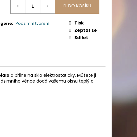
ná
PICÍ 70X37 MM POTISK
DO KOŠÍKU
:
Tisk
gorie
:
Podzimní tvoření
Zeptat se
Sdílet
idlo
a přilne na sklo elektrostaticky. Můžete ji
dzimního věnce dodá vašemu oknu teplý a