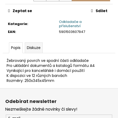
č
u
Zeptat se
Sdílet
j
e
Odkladače a
m
Kategorie
:
příslušenství
e
EAN
:
5901503607947
ETIKETY
Popis
Diskuze
SAMOLEPICÍ
70X37
MM
Žebrovaný povrch ve spodní části odkladače
POTISK
Pro ukládání dokumentů a katalogů formátu A4
240
Vynikající pro kancelářské i domácí použití
KS
K dispozici ve 12 různých barvách
99
Rozměry: 250x345x45mm
Kč
Z
á
Odebírat newsletter
p
Nezmeškejte žádné novinky či slevy!
a