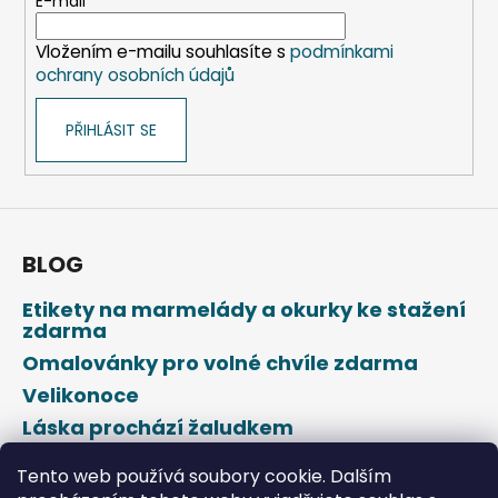
t
E-mail
í
Vložením e-mailu souhlasíte s
podmínkami
ochrany osobních údajů
PŘIHLÁSIT SE
BLOG
Etikety na marmelády a okurky ke stažení
zdarma
Omalovánky pro volné chvíle zdarma
Velikonoce
Láska prochází žaludkem
Den svatého Valentýna
Tento web používá soubory cookie. Dalším