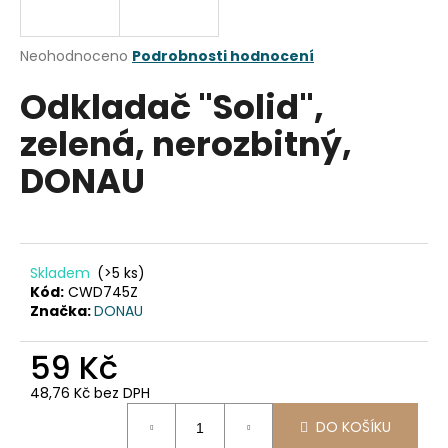
a
j
Průměrné
Neohodnoceno
Podrobnosti hodnocení
í
hodnocení
Odkladač "Solid",
produktu
t
je
?
zelená, nerozbitný,
0,0
z
DONAU
5
hvězdiček.
HLEDAT
Skladem
(>5 ks)
Kód:
CWD745Z
Značka:
DONAU
D
o
59 Kč
p
o
48,76 Kč bez DPH
r
Měrná
u
DO KOŠÍKU
cena: