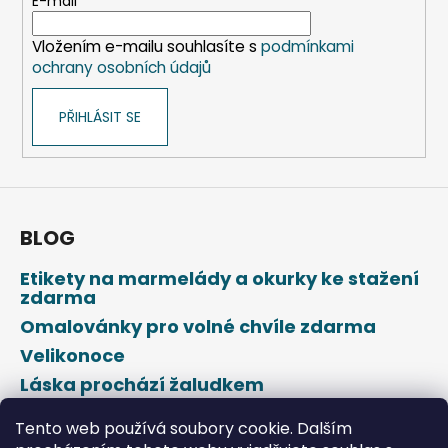
t
E-mail
í
Vložením e-mailu souhlasíte s
podmínkami
ochrany osobních údajů
PŘIHLÁSIT SE
BLOG
Etikety na marmelády a okurky ke stažení
zdarma
Omalovánky pro volné chvíle zdarma
Velikonoce
Láska prochází žaludkem
Den svatého Valentýna
Tento web používá soubory cookie. Dalším