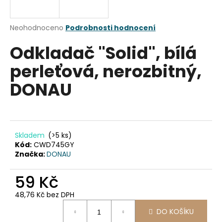
a
j
Průměrné
Neohodnoceno
Podrobnosti hodnocení
í
hodnocení
Odkladač "Solid", bílá
produktu
t
je
?
perleťová, nerozbitný,
0,0
z
DONAU
5
hvězdiček.
HLEDAT
Skladem
(>5 ks)
Kód:
CWD745GY
Značka:
DONAU
D
o
59 Kč
p
o
48,76 Kč bez DPH
r
Měrná
u
DO KOŠÍKU
cena: