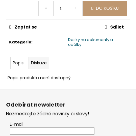
č
Měrná
u
DO KOŠÍKU
cena:
j
e
m
Zeptat se
Sdílet
e
Desky na dokumenty a
Kategorie
:
obálky
ETIKETA,
70X37
MM,
Popis
Diskuze
240
KS/
BAL.
Popis produktu není dostupný
59
Kč
Z
á
Odebírat newsletter
p
Nezmeškejte žádné novinky či slevy!
a
t
E-mail
í