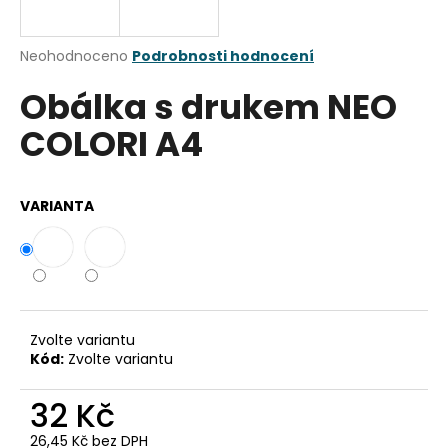
a
j
Průměrné
Neohodnoceno
Podrobnosti hodnocení
í
hodnocení
Obálka s drukem NEO
produktu
t
je
?
COLORI A4
0,0
z
5
hvězdiček.
VARIANTA
HLEDAT
D
o
Zvolte variantu
Kód:
Zvolte variantu
p
o
32 Kč
r
u
26,45 Kč bez DPH