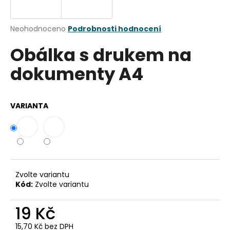
a
j
Průměrné
Neohodnoceno
Podrobnosti hodnocení
í
hodnocení
Obálka s drukem na
produktu
t
je
?
dokumenty A4
0,0
z
5
hvězdiček.
VARIANTA
HLEDAT
D
o
Zvolte variantu
Kód:
Zvolte variantu
p
o
19 Kč
r
u
15,70 Kč bez DPH