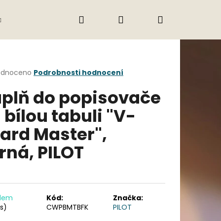
Hledat
Přihlášení
Nákupní
Gastro
Obchodní podmínky
Jak nak
košík
rné
odnoceno
Podrobnosti hodnocení
cení
plň do popisovače
ktu
 bílou tabuli "V-
ard Master",
ček.
rná, PILOT
Následující
adem
Kód:
Značka:
ks)
CWPBMTBFK
PILOT