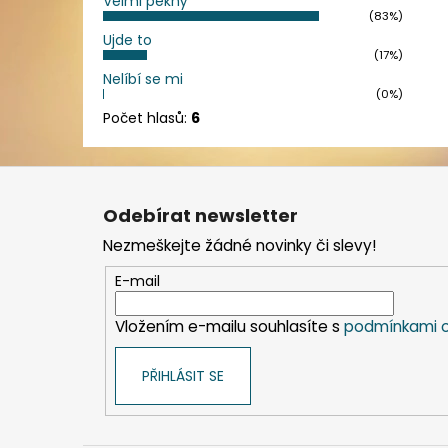
Velmi pěkný
(83%)
Ujde to
(17%)
Nelíbí se mi
(0%)
Počet hlasů:
6
Z
á
Odebírat newsletter
p
Nezmeškejte žádné novinky či slevy!
a
t
E-mail
í
Vložením e-mailu souhlasíte s
podmínkami o
PŘIHLÁSIT SE