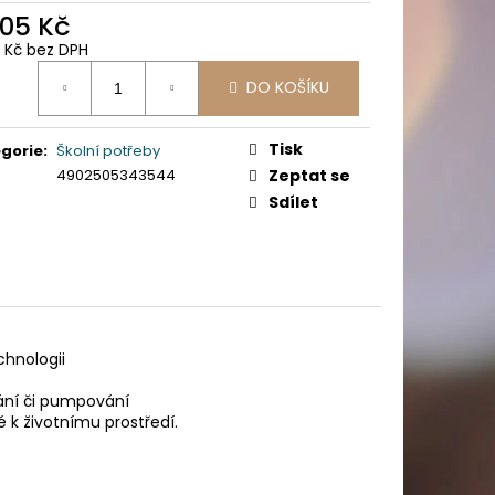
PICÍ 70X37 MM POTISK
,05 Kč
8 Kč bez DPH
ná
DO KOŠÍKU
:
Tisk
gorie
:
Školní potřeby
4902505343544
Zeptat se
Sdílet
chnologii
ání či pumpování
é k životnímu prostředí.