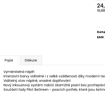
SADA SQUEEGEE ART VČETNĚ
ETIKETY SAMOLE
24
DĚTSKÝCH BAREV KIDS ART ARTISTS,
240 KS
KREUL
19,8
99 Kč
Měr
349 Kč
cena
Kate
EAN
:
Popis
Diskuze
Vyměnitelná náplň
Intenzivní barvy viditelné i z velké vzdálenosti díky moderní te
Viditelný stav náplně, snadné doplňování
Nový inkoustový systém nabízí okamžité psaní bez protřepáv
Součástí řady Pilot BeGreen - psacích potřeb, které jsou šetrn