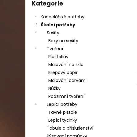
DAHLE LAMINÁTOR 70103, A3, 2 VÁLCE
kategorie
Kategorie
l
1 990 Kč
Původně:
2 667 Kč
Kancelářské potřeby
Školní potřeby
Sešity
Boxy na sešity
Tvoření
Plastelíny
Malování na sklo
Krepový papír
Malování barvami
Nůžky
Podzimní tvoření
Lepící potřeby
Tavné pistole
Lepící tyčinky
Tabule a příslušenství
Rýsovací pomůcky