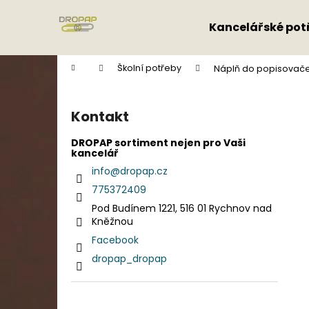
K
Přejít
na
o
Kancelářské pot
obsah
Zpět
Zpět
š
do
do
í
Domů
Školní potřeby
Náplň do popisovače 
k
obchodu
obchodu
P
o
Kontakt
s
t
DROPAP sortiment nejen pro Vaši
kancelář
r
info
@
dropap.cz
a
775372409
n
Pod Budínem 1221, 516 01 Rychnov nad
n
Kněžnou
í
Facebook
p
dropap_dropap
a
n
e
Přeskočit