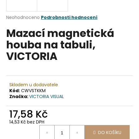
a
j
Průměrné
Neohodnoceno
Podrobnosti hodnocení
í
hodnocení
Mazací magnetická
produktu
t
je
?
houba na tabuli,
0,0
z
VICTORIA
5
hvězdiček.
HLEDAT
Skladem u dodavatele
Kód:
CWVSTKKM
Značka:
VICTORIA VISUAL
D
o
17,58 Kč
p
o
14,53 Kč bez DPH
r
Měrná
u
DO KOŠÍKU
cena: