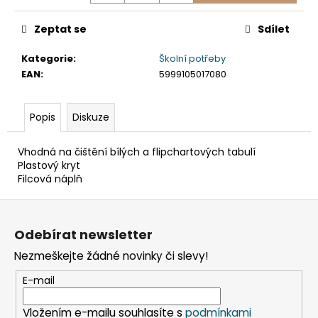
č
u
Zeptat se
Sdílet
j
e
Kategorie
:
Školní potřeby
m
EAN
:
5999105017080
e
Popis
Diskuze
KELÍMEK
(RPET)
ČIRÝ
Vhodná na čištění bílých a flipchartových tabulí
Ø95MM
Plastový kryt
0,3L
Filcová náplň
[50
KS]
Z
98
á
Kč
Odebírat newsletter
p
Nezmeškejte žádné novinky či slevy!
a
t
E-mail
í
Vložením e-mailu souhlasíte s
podmínkami