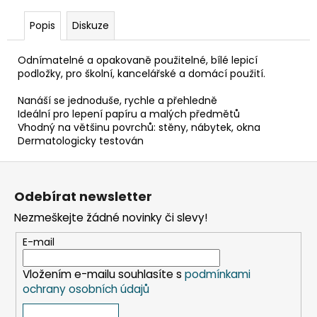
č
u
Popis
Diskuze
j
e
Odnímatelné a opakovaně použitelné, bílé lepicí
m
podložky, pro školní, kancelářské a domácí použití.
e
Nanáší se jednoduše, rychle a přehledně
Ideální pro lepení papíru a malých předmětů
KELÍMEK
Vhodný na většinu povrchů: stěny, nábytek, okna
(RPET)
Dermatologicky testován
ČIRÝ
Ø95MM
Z
0,3L
[50
á
KS]
Odebírat newsletter
p
98
Nezmeškejte žádné novinky či slevy!
a
Kč
t
E-mail
í
Vložením e-mailu souhlasíte s
podmínkami
ochrany osobních údajů