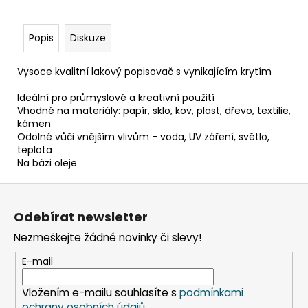
č
u
j
Popis
Diskuze
e
m
Vysoce kvalitní lakový popisovač s vynikajícím krytím
e
Ideální pro průmyslové a kreativní použití
Vhodné na materiály: papír, sklo, kov, plast, dřevo, textilie,
PAPÍROVÝ
kámen
KELÍMEK
Odolné vůči vnějším vlivům - voda, UV záření, světlo,
KRAFT
teplota
Ø90MM
Na bázi oleje
510ML
`XL:
Z
0,4L/16OZ`
[50
á
KS]
Odebírat newsletter
p
76
Nezmeškejte žádné novinky či slevy!
a
Kč
Původně:
t
E-mail
99
Kč
í
Vložením e-mailu souhlasíte s
podmínkami
ochrany osobních údajů