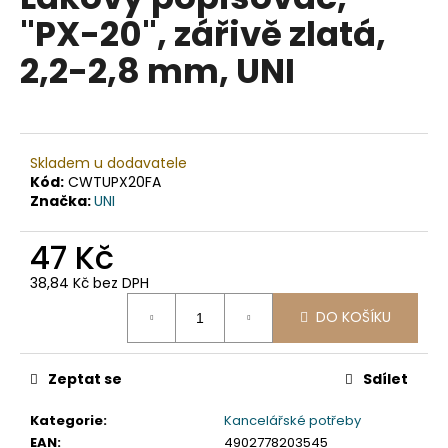
je
a
"PX-20", zářivě zlatá,
0,0
z
j
2,2-2,8 mm, UNI
5
í
hvězdiček.
t
?
Skladem u dodavatele
Kód:
CWTUPX20FA
Značka:
UNI
HLEDAT
47 Kč
38,84 Kč bez DPH
Měrná
D
DO KOŠÍKU
cena:
o
p
Zeptat se
Sdílet
o
r
Kategorie
:
Kancelářské potřeby
u
EAN
:
4902778203545