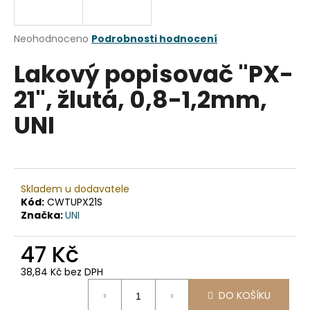
a
j
Průměrné
Neohodnoceno
Podrobnosti hodnocení
í
hodnocení
Lakový popisovač "PX-
produktu
t
je
?
21", žlutá, 0,8-1,2mm,
0,0
z
UNI
5
hvězdiček.
HLEDAT
Skladem u dodavatele
Kód:
CWTUPX21S
Značka:
UNI
D
o
47 Kč
p
o
38,84 Kč bez DPH
r
Měrná
u
DO KOŠÍKU
cena: