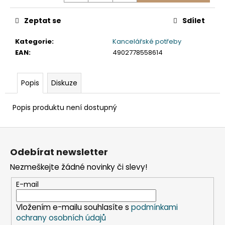
č
u
Zeptat se
Sdílet
j
e
Kategorie
:
Kancelářské potřeby
m
EAN
:
4902778558614
e
Popis
Diskuze
SLÁMKA
(BIO-
KOMPOZIT)
Popis produktu není dostupný
ČERNÁ
`JUMBO`
Ø8MM
Z
X
á
14CM
Odebírat newsletter
[100
p
KS]
Nezmeškejte žádné novinky či slevy!
a
108
t
Kč
E-mail
í
Vložením e-mailu souhlasíte s
podmínkami
ochrany osobních údajů