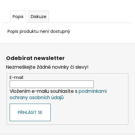
č
u
j
Popis
Diskuze
e
m
Popis produktu není dostupný
e
Z
DAHLE
á
LAMINÁTOR
Odebírat newsletter
p
70103,
A3,
Nezmeškejte žádné novinky či slevy!
a
2
t
VÁLCE
E-mail
í
1
990
Vložením e-mailu souhlasíte s
podmínkami
Kč
ochrany osobních údajů
Původně:
2
667
PŘIHLÁSIT SE
Kč