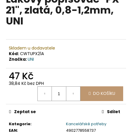
je
a
21", zlatá, 0,8-1,2mm,
0,0
z
j
UNI
5
í
hvězdiček.
t
?
Skladem u dodavatele
Kód:
CWTUPX21A
Značka:
UNI
HLEDAT
47 Kč
38,84 Kč bez DPH
Měrná
D
DO KOŠÍKU
cena:
o
p
Zeptat se
Sdílet
o
r
Kategorie
:
Kancelářské potřeby
u
EAN
:
4902778558737