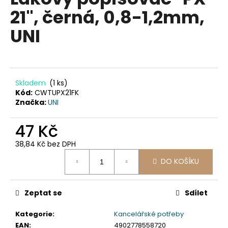
je
a
21", černá, 0,8-1,2mm,
0,0
z
j
UNI
5
í
hvězdiček.
t
?
Skladem
(1 ks)
Kód:
CWTUPX21FK
Značka:
UNI
HLEDAT
47 Kč
38,84 Kč bez DPH
Měrná
D
DO KOŠÍKU
cena:
o
p
Zeptat se
Sdílet
o
r
Kategorie
:
Kancelářské potřeby
u
EAN
:
4902778558720