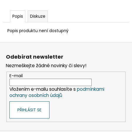
č
u
j
Popis
Diskuze
e
m
Popis produktu není dostupný
e
Z
SLÁMKA
á
(BIO-
Odebírat newsletter
p
KOMPOZIT)
ČERNÁ
Nezmeškejte žádné novinky či slevy!
a
`JUMBO`
t
Ø8MM
E-mail
X
í
14CM
Vložením e-mailu souhlasíte s
podmínkami
[100
KS]
ochrany osobních údajů
108
Kč
PŘIHLÁSIT SE