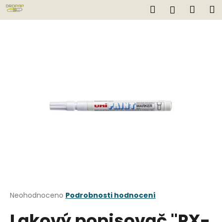
K
Přejít
Hledat
Náku
M
Přihlášen
na
o
obsah
Zpět
Zpět
košík
š
í
C
k
o
p
o
t
ř
e
b
u
j
e
t
Průměrné
Neohodnoceno
Podrobnosti hodnocení
hodnocení
e
Lakový popisovač "PX-
produktu
n