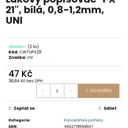
je
a
21", bílá, 0,8-1,2mm,
0,0
z
j
UNI
5
í
hvězdiček.
t
?
Skladem
(2 ks)
Kód:
CWTUPX21F
Značka:
UNI
HLEDAT
47 Kč
38,84 Kč bez DPH
Měrná
D
DO KOŠÍKU
cena:
o
p
Zeptat se
Sdílet
o
r
Kategorie
:
Kancelářské potřeby
u
EAN
:
4902778558607