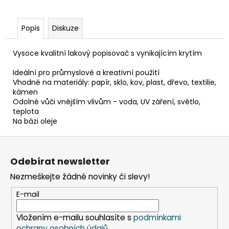
č
u
j
Popis
Diskuze
e
m
Vysoce kvalitní lakový popisovač s vynikajícím krytím
e
Ideální pro průmyslové a kreativní použití
Vhodné na materiály: papír, sklo, kov, plast, dřevo, textilie,
ETIKETA,
kámen
70X37
Odolné vůči vnějším vlivům - voda, UV záření, světlo,
MM,
teplota
240
Na bázi oleje
KS/
BAL.
Z
59
á
Kč
Odebírat newsletter
p
Nezmeškejte žádné novinky či slevy!
a
t
E-mail
í
Vložením e-mailu souhlasíte s
podmínkami
ochrany osobních údajů