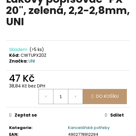
je
a
20", zelená, 2,2-2,8mm,
0,0
z
j
UNI
5
í
hvězdiček.
t
?
Skladem
(>5 ks)
Kód:
CWTUPX20Z
Značka:
UNI
HLEDAT
47 Kč
38,84 Kč bez DPH
Měrná
D
DO KOŠÍKU
cena:
o
p
Zeptat se
Sdílet
o
r
Kategorie
:
Kancelářské potřeby
u
EAN
:
4902778912294