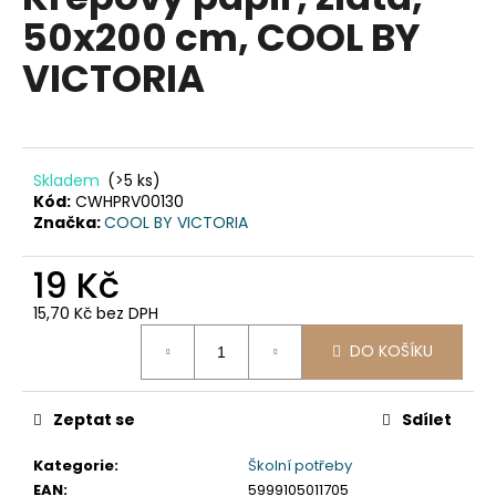
je
a
50x200 cm, COOL BY
0,0
z
j
VICTORIA
5
í
hvězdiček.
t
?
Skladem
(>5 ks)
Kód:
CWHPRV00130
Značka:
COOL BY VICTORIA
HLEDAT
19 Kč
15,70 Kč bez DPH
Měrná
D
DO KOŠÍKU
cena:
o
p
Zeptat se
Sdílet
o
r
Kategorie
:
Školní potřeby
u
EAN
:
5999105011705