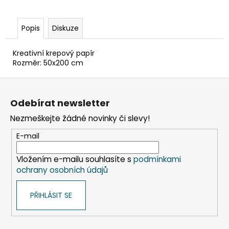
č
u
j
Popis
Diskuze
e
m
Kreativní krepový papír
e
Rozměr: 50x200 cm
Z
PAPÍROVÝ
á
KELÍMEK
Odebírat newsletter
KRAFT
p
Ø90MM
Nezmeškejte žádné novinky či slevy!
a
510ML
`XL:
t
E-mail
0,4L/16OZ`
í
[50
KS]
Vložením e-mailu souhlasíte s
podmínkami
ochrany osobních údajů
76
Kč
Původně:
PŘIHLÁSIT SE
99
Kč