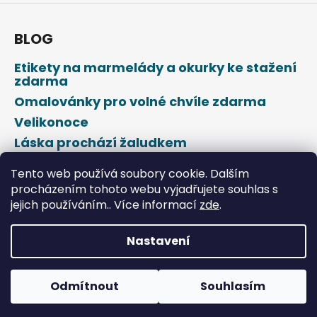
BLOG
Etikety na marmelády a okurky ke stažení
zdarma
Omalovánky pro volné chvíle zdarma
Velikonoce
Láska prochází žaludkem
Den svatého Valentýna
Tento web používá soubory cookie. Dalším
procházením tohoto webu vyjadřujete souhlas s
jejich používáním.. Více informací
zde
.
Nastavení
Vytvořil Shoptet
Odmítnout
Souhlasím
Copyright 2026
DROPAP
. Všechna práva vyhrazena.