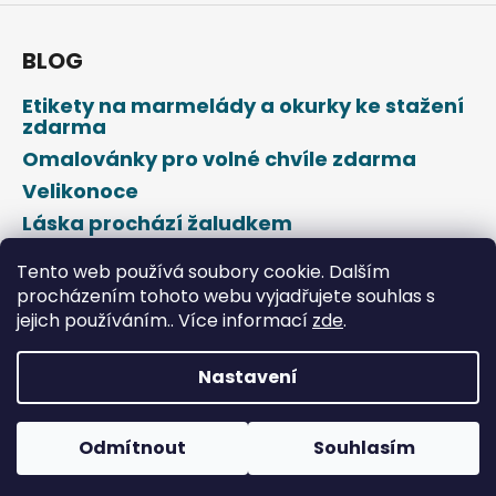
BLOG
Etikety na marmelády a okurky ke stažení
zdarma
Omalovánky pro volné chvíle zdarma
Velikonoce
Láska prochází žaludkem
Den svatého Valentýna
Tento web používá soubory cookie. Dalším
procházením tohoto webu vyjadřujete souhlas s
jejich používáním.. Více informací
zde
.
Nastavení
Vytvořil Shoptet
Odmítnout
Souhlasím
Copyright 2026
DROPAP
. Všechna práva vyhrazena.