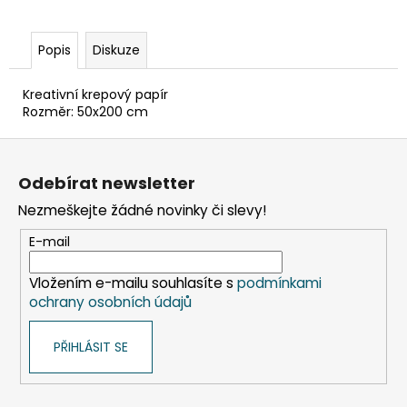
č
u
j
Popis
Diskuze
e
m
Kreativní krepový papír
e
Rozměr: 50x200 cm
Z
KELÍMEK
á
(RPET)
Odebírat newsletter
ČIRÝ
p
Ø95MM
Nezmeškejte žádné novinky či slevy!
a
0,3L
[50
t
E-mail
KS]
í
98
Vložením e-mailu souhlasíte s
podmínkami
Kč
ochrany osobních údajů
PŘIHLÁSIT SE