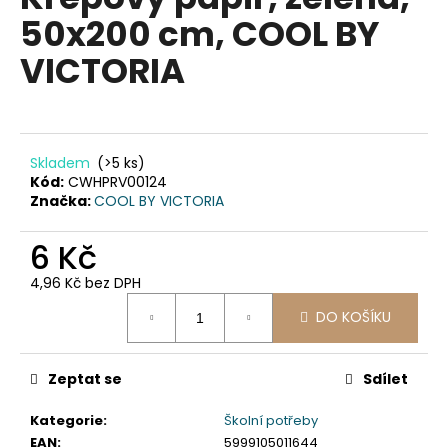
je
a
50x200 cm, COOL BY
0,0
z
j
VICTORIA
5
í
hvězdiček.
t
?
Skladem
(>5 ks)
Kód:
CWHPRV00124
Značka:
COOL BY VICTORIA
HLEDAT
6 Kč
4,96 Kč bez DPH
Měrná
D
DO KOŠÍKU
cena:
o
p
Zeptat se
Sdílet
o
r
Kategorie
:
Školní potřeby
u
EAN
:
5999105011644