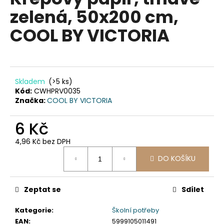
je
a
zelená, 50x200 cm,
0,0
z
j
COOL BY VICTORIA
5
í
hvězdiček.
t
?
Skladem
(>5 ks)
Kód:
CWHPRV0035
Značka:
COOL BY VICTORIA
HLEDAT
6 Kč
4,96 Kč bez DPH
Měrná
D
DO KOŠÍKU
cena:
o
p
Zeptat se
Sdílet
o
r
Kategorie
:
Školní potřeby
u
EAN
:
5999105011491