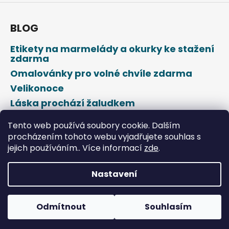
BLOG
Etikety na marmelády a okurky ke stažení
zdarma
Omalovánky pro volné chvíle zdarma
Velikonoce
Láska prochází žaludkem
Den svatého Valentýna
Tento web používá soubory cookie. Dalším
procházením tohoto webu vyjadřujete souhlas s
jejich používáním.. Více informací
zde
.
Nastavení
Vytvořil Shoptet
Odmítnout
Souhlasím
Copyright 2026
DROPAP
. Všechna práva vyhrazena.