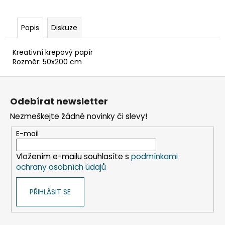
č
u
j
Popis
Diskuze
e
m
Kreativní krepový papír
e
Rozměr: 50x200 cm
Z
VÍČKO
á
VYPOUKLÉ
Odebírat newsletter
(RPET)
p
S
Nezmeškejte žádné novinky či slevy!
a
OTVOREM
PRŮHLEDNÉ
t
E-mail
Ø95MM
í
[50
KS]
Vložením e-mailu souhlasíte s
podmínkami
ochrany osobních údajů
48
Kč
PŘIHLÁSIT SE